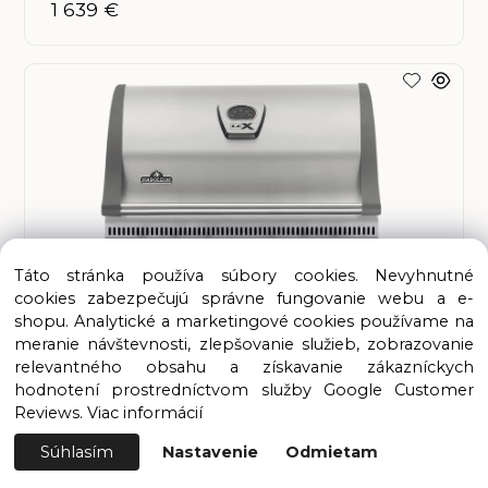
1 639 €
Táto stránka používa súbory cookies. Nevyhnutné
cookies zabezpečujú správne fungovanie webu a e-
shopu. Analytické a marketingové cookies používame na
Vstavaný gril BILEX 485
meranie návštevnosti, zlepšovanie služieb, zobrazovanie
relevantného obsahu a získavanie zákazníckych
na objednávku
hodnotení prostredníctvom služby Google Customer
Reviews.
Viac informácií
1 659.48 €
Súhlasím
Nastavenie
Odmietam