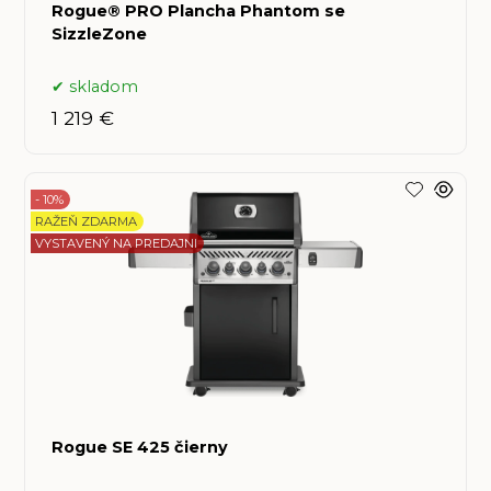
Rogue® PRO Plancha Phantom se
SizzleZone
skladom
1 219 €
- 10%
RAŽEŇ ZDARMA
VYSTAVENÝ NA PREDAJNI
Rogue SE 425 čierny