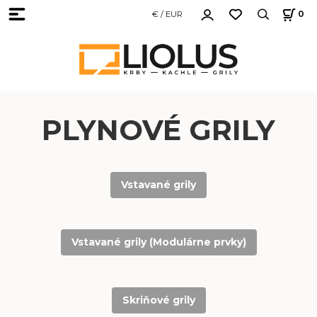
€ / EUR
0
PLYNOVÉ GRILY
Vstavané grily
Vstavané grily (Modulárne prvky)
Skriňové grily