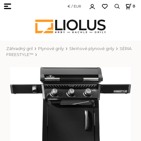
€ / EUR
0
Záhradný gril
Plynové grily
Skriňové plynové grily
SÉRIA
FREESTYLE™