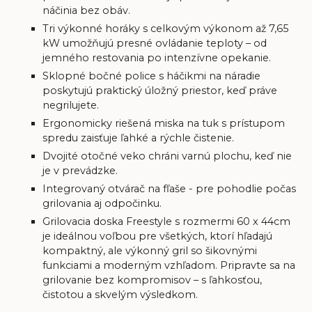
náčinia bez obáv.
Tri výkonné horáky s celkovým výkonom až 7,65
kW umožňujú presné ovládanie teploty – od
jemného restovania po intenzívne opekanie.
Sklopné bočné police s háčikmi na náradie
poskytujú praktický úložný priestor, keď práve
negrilujete.
Ergonomicky riešená miska na tuk s prístupom
spredu zaisťuje ľahké a rýchle čistenie.
Dvojité otočné veko chráni varnú plochu, keď nie
je v prevádzke.
Integrovaný otvárač na fľaše - pre pohodlie počas
grilovania aj odpočinku.
Grilovacia doska Freestyle s rozmermi 60 x 44cm
je ideálnou voľbou pre všetkých, ktorí hľadajú
kompaktný, ale výkonný gril so šikovnými
funkciami a moderným vzhľadom. Pripravte sa na
grilovanie bez kompromisov – s ľahkosťou,
čistotou a skvelým výsledkom.