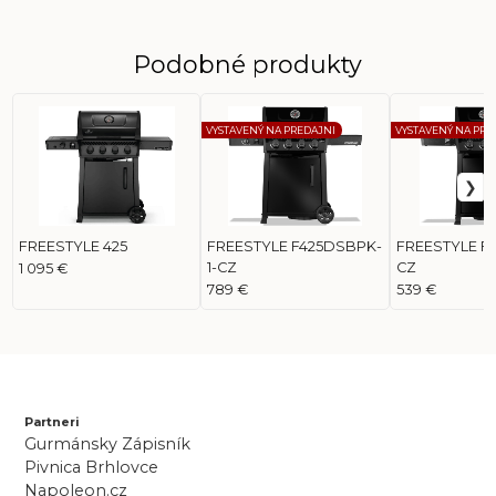
Podobné produkty
VYSTAVENÝ NA PREDAJNI
VYSTAVENÝ NA PRE
FREESTYLE 425
FREESTYLE F425DSBPK-
FREESTYLE F3
1-CZ
CZ
1 095 €
789 €
539 €
Partneri
Gurmánsky Zápisník
Pivnica Brhlovce
Napoleon.cz