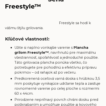
Freestyle™
Freestyle sa hodí k
vášmu štýlu grilovania.
Kľúčové vlastnosti:
Užite si naplno vonkajšie varenie s
Plancha
grilom Freestyle™
, navrhnutú pre maximálnu
všestrannosť, spoľahlivosť a jednoduché použitie.
Táto grilovacia plancha ponúka všetko, čo
potrebujete pre pohodlnú a efektívnu prípravu
pokrmov – od raňajok až po večeru.
Predkorenená oceľová varná doska s hrúbkou 3,5
mm poskytuje vynikajúce udržanie tepla a zaisťuje
rovnomerné varenie po celej ploche s rozmermi
60 x 44cm.
Prirodzene nepriľnavý povrch chráni dosku pred
poškriabaním a umožňuje použitie aj kovového