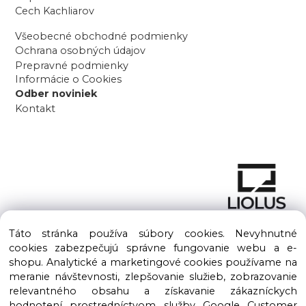
Cech Kachliarov
Všeobecné obchodné podmienky
Ochrana osobných údajov
Prepravné podmienky
Informácie o Cookies
Odber noviniek
Kontakt
Táto stránka používa súbory cookies. Nevyhnutné
cookies zabezpečujú správne fungovanie webu a e-
shopu. Analytické a marketingové cookies používame na
meranie návštevnosti, zlepšovanie služieb, zobrazovanie
Copyright © 2016 – 2026 LIOLUS s.r.o. Všetky práva vyhradené.
relevantného obsahu a získavanie zákazníckych
Vytvorené spoločnosťou
LIOLUS, s.r.o.
hodnotení prostredníctvom služby Google Customer