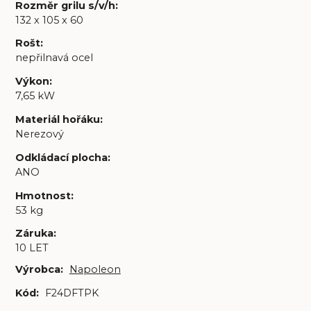
Rozměr grilu s/v/h
:
132 x 105 x 60
Rošt
:
nepřilnavá ocel
Výkon
:
7,65 kW
Materiál hořáku
:
Nerezový
Odkládací plocha
:
ANO
Hmotnost
:
53 kg
Záruka
:
10 LET
Výrobca:
Napoleon
Kód:
F24DFTPK