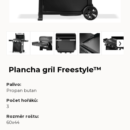
Plancha gril Freestyle™
Palivo
:
Propan butan
Počet hořáků
:
3
Rozměr roštu
:
60x44