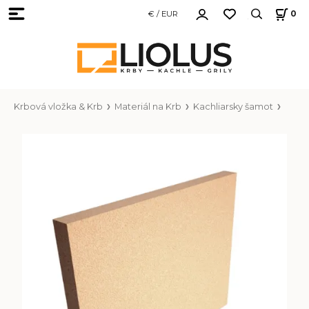
€ / EUR
0
Krbová vložka & Krb
Materiál na Krb
Kachliarsky šamot