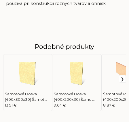
používa pri konštrukcií rôznych tvarov a ohnísk.
Podobné produkty
Šamotová Doska
Šamotová Doska
Šamotová Pla
(400x300x30) Šamot
(400x200x30) Šamot
(400x200x20)
Ťahaný
Ťahaný
Ťahaný HBO+
13.91 €
9.04 €
8.87 €