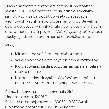
Hladké šamotové platne a tvarovky sú vyrábané v
kvalite HBO+ čo znamená, že sa jedná o špeciálny
šamot, ktorý sa dá použiť vo všetkých častiach
kachlových kachlí, alebo otvoreného krbu. Je veľmi
dobre opracovaný (mäkký), ale napriek tomu má veľmi
dobrú mechanickú pevnosť. Vďaka vysokej pórovitosti
poskytuje tiahle a rovnomerné odovzdávanie tepla.
Plusy:
Mimoriadne veľká rozmerová prenosť
Veľký výber poskytovaných tvarov a rozmerov
K opracovaniu sa dá použiť lámačka, ale aj píla na
mokré rezanie
K lepeniu dosiek vyrába Wolfshöher adhéznu
maltu >>
HAFTMÖRTEL UNIVERSAL HM
<<
Fabra: Načervenalá až načervenalo žltá
Únosná teplota: 1200°C
Súčiniteľ tepelnej vodivosti (600°C): 0,815W/mK
Objemová hmotnosť: 1850-1950 kg/m3