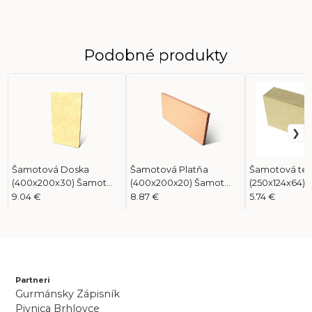
Podobné produkty
Šamotová Doska
Šamotová Platňa
Šamotová teh
(400x200x30) Šamot
(400x200x20) Šamot
(250x124x64)
Ťahaný
Ťahaný HBO+
9.04 €
8.87 €
5.74 €
Partneri
Gurmánsky Zápisník
Pivnica Brhlovce