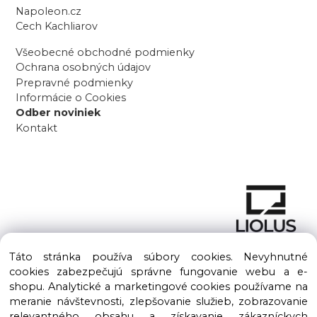
Napoleon.cz
Cech Kachliarov
Všeobecné obchodné podmienky
Ochrana osobných údajov
Prepravné podmienky
Informácie o Cookies
Odber noviniek
Kontakt
Táto stránka používa súbory cookies. Nevyhnutné
cookies zabezpečujú správne fungovanie webu a e-
shopu. Analytické a marketingové cookies používame na
meranie návštevnosti, zlepšovanie služieb, zobrazovanie
Copyright © 2016 – 2026 LIOLUS s.r.o. Všetky práva vyhradené.
relevantného obsahu a získavanie zákazníckych