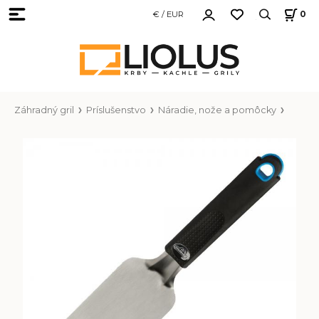
€ / EUR
0
Záhradný gril
Príslušenstvo
Náradie, nože a pomôcky