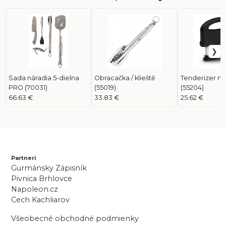
Sada náradia 5-dielna
Obracačka / klieště
Tenderizer n
PRO (70031)
(55019)
(55204)
66.63 €
33.83 €
25.62 €
Partneri
Gurmánsky Zápisník
Pivnica Brhlovce
Napoleon.cz
Cech Kachliarov
Všeobecné obchodné podmienky