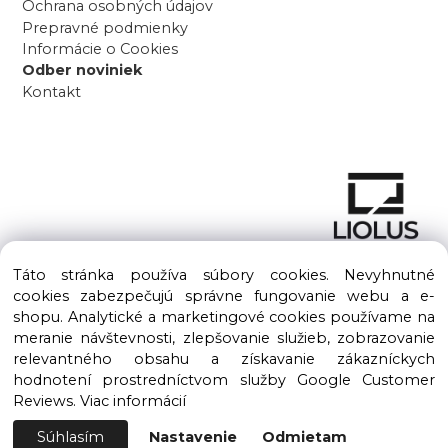
Ochrana osobných údajov
Prepravné podmienky
Informácie o Cookies
Odber noviniek
Kontakt
Táto stránka používa súbory cookies. Nevyhnutné
cookies zabezpečujú správne fungovanie webu a e-
shopu. Analytické a marketingové cookies používame na
meranie návštevnosti, zlepšovanie služieb, zobrazovanie
Copyright © 2016 – 2026 LIOLUS s.r.o. Všetky práva vyhradené.
relevantného obsahu a získavanie zákazníckych
Vytvorené spoločnosťou
LIOLUS, s.r.o.
hodnotení prostredníctvom služby Google Customer
Ku Bratke 11, Levice, 934 05
Reviews.
Viac informácií
Súhlasím
Nastavenie
Odmietam
Vytvorené systémom ClickEshop.sk