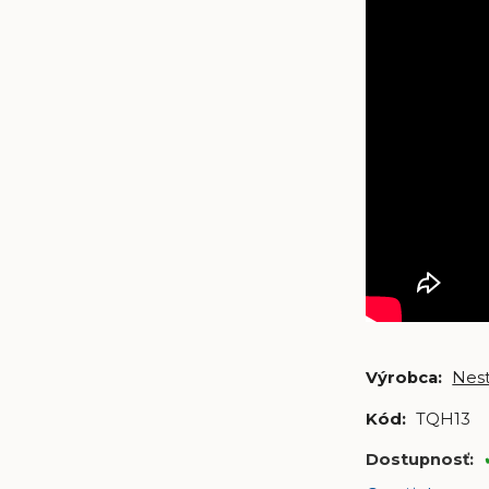
Výrobca:
Nest
Kód:
TQH13
Dostupnosť: