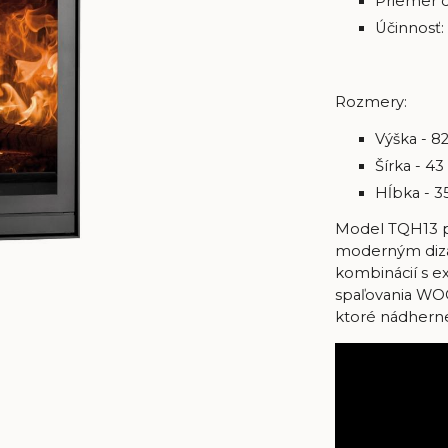
Priemer 
Účinnosť:
Rozmery:
Výška - 8
Šírka - 4
Hĺbka - 3
Model TQH13 pa
moderným diza
kombinácií s e
spaľovania
WO
ktoré nádherne