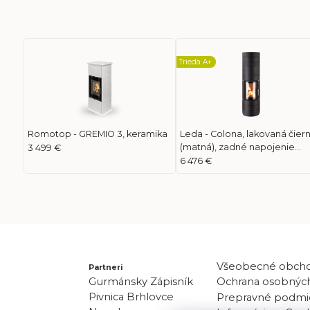
Trieda A+
Romotop - GREMIO 3, keramika
Leda - Colona, lakovaná čiern
(matná), zadné napojenie
3 499 €
dymovodu
6 476 €
Všeobecné obch
Partneri
Gurmánsky Zápisník
Ochrana osobných
Pivnica Brhlovce
Prepravné podmi