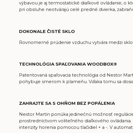
výbavou je aj termostatické diaľkové ovládanie, o 
pri obsluhe neotvárajú celé predné dvierka, zabraňu
DOKONALE ČISTÉ SKLO
Rovnomerné prúdenie vzduchu vytvára medzi sklom
TECHNOLÓGIA SPAĽOVANIA WOODBOX®
Patentovaná spaľovacia technológia od Nestor Ma
pohybuje smerom k plameňu. Vďaka tomu sa dosia
ZAHRAJTE SA S OHŇOM BEZ POPÁLENIA
Nestor Martin ponúka jedinečnú možnosť regulácie
prostredníctvom
voliteľného diaľkového ovládania.
intenzity horenia pomocou tlačidiel + a -. V automa