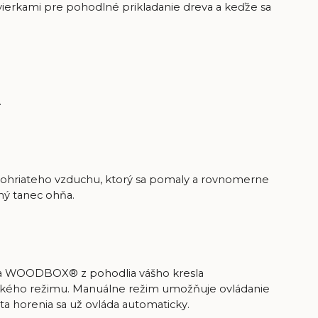
dvierkami pre pohodlné prikladanie dreva a keďže sa
.
dohriateho vzduchu, ktorý sa pomaly a rovnomerne
ý tanec ohňa.
ania WOODBOX® z pohodlia vášho kresla
ckého režimu. Manuálne režim umožňuje ovládanie
ta horenia sa už ovláda automaticky.