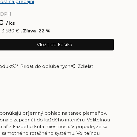
osť na predajni
 DPH
€
ks
a
3 580
€
Zľava
22
%
rodukt
Pridať do obľúbených
Zdielať
 ponúkajú príjemný pohľad na tanec plameňov.
ale zapadnúť do každého interiéru. Voliteľnou
ať z každého kúta miestnosti. V prípade, že sa
ia samotného
rotačného systému.
Voliteľnou