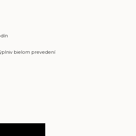
odín
výplniv bielom prevedení
R