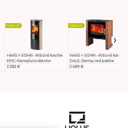
Trieda A+
Trieda A+
HAAS + SOHN - Krbové kachle
HAAS + SOHN - Krbové kachle
EPIC, čierna/woodstone
DALE, čierna, red patina
2 282 €
2 489 €