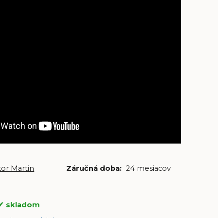
or Martin
Záručná doba:
24 mesiacov
skladom