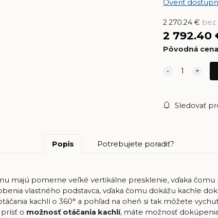
Overiť dostupn
2 270.24
€
bez
2 792.40
Pôvodná cen
Sledovať p
Popis
Potrebujete poradiť?
mu majú pomerne veľké vertikálne presklenie, vďaka čomu
enia vlastného podstavca, vďaka čomu dokážu kachle dokon
áčania kachlí o 360° a pohľad na oheň si tak môžete vychutn
prísť o
možnosť otáčania kachlí
, máte možnosť dokúpen