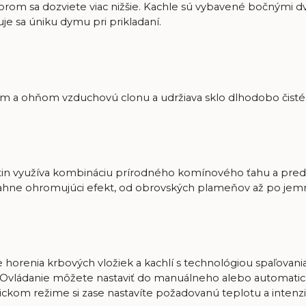
ktorom sa dozviete viac nižšie. Kachle sú vybavené bočnými 
je sa úniku dymu pri prikladaní.
 a ohňom vzduchovú clonu a udržiava sklo dlhodobo čisté
rtin využíva kombináciu prírodného komínového ťahu a pre
hne ohromujúci efekt, od obrovských plameňov až po jemn
 horenia krbových vložiek a kachlí s technológiou spaľov
Ovládanie môžete nastaviť do manuálneho alebo automati
tickom režime si zase nastavíte požadovanú teplotu a intenzi