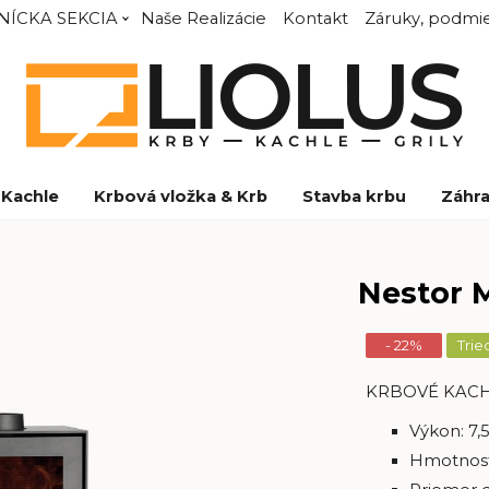
NÍCKA SEKCIA
Naše Realizácie
Kontakt
Záruky, podmie
Kachle
Krbová vložka & Krb
Stavba krbu
Záhra
Nestor M
- 22%
Trie
KRBOVÉ KAC
Výkon: 7,
Hmotnosť