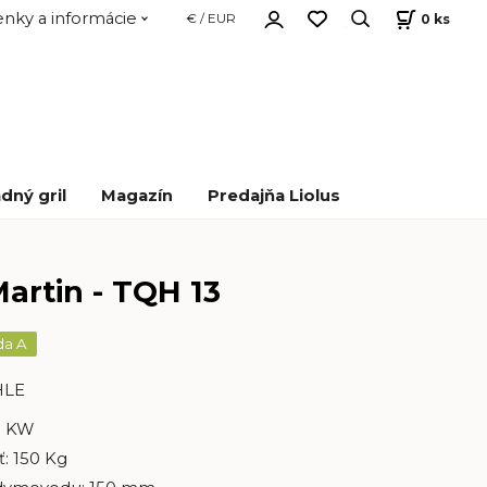
nky a informácie
0
ks
€ / EUR
dný gril
Magazín
Predajňa Liolus
artin - TQH 13
da A
HLE
5 KW
: 150 Kg