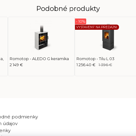
Podobné produkty
- 10%
VYSTAVENÝ NA PREDAJNI
a,
Romotop - ALEDO G keramika
Romotop - Tilu L 03
2 149 €
1 256.40 €
1 396 €
odné podmienky
 údajov
enky