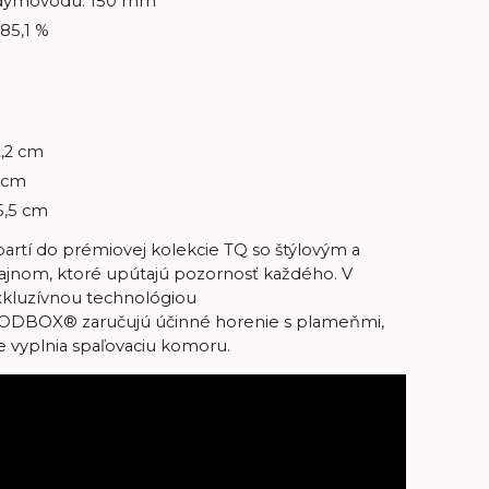
dymovodu: 150 mm
 85,1 %
2,2 cm
3 cm
5,5 cm
rtí do prémiovej kolekcie TQ so štýlovým a
jnom, ktoré upútajú pozornosť každého. V
xkluzívnou technológiou
ODBOX®
zaručujú účinné horenie s plameňmi,
 vyplnia spaľovaciu komoru.