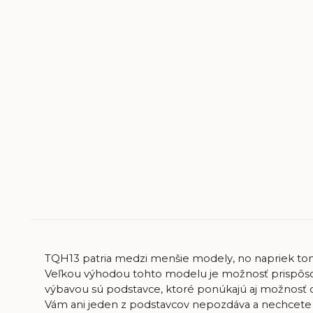
TQH13 patria medzi menšie modely, no napriek to
Veľkou výhodou tohto modelu je možnosť prispôsob
výbavou sú podstavce, ktoré ponúkajú aj možnosť ot
Vám ani jeden z podstavcov nepozdáva a nechcete 