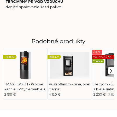
TERCIÁRNY PRÍVOD VZDUCHU
dvojité spaľovanie šetrí palivo
Podobné produkty
- 10%
Trieda A+
Trieda A+
VYSTAVENÉ NA PRE
Trieda A
HAAS + SOHN - Krbové
Austroflamm - Sina, oceľ
Hergóm - E 40
kachle EPIC, čierna/biela
čierna
z bielej liatiny)
2 199 €
4 120 €
2 250 €
2 50