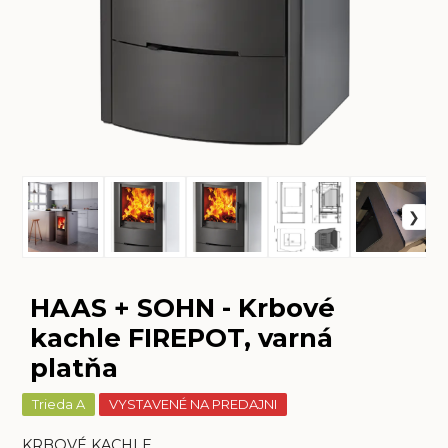
HAAS + SOHN - Krbové
kachle FIREPOT, varná
platňa
Trieda A
VYSTAVENÉ NA PREDAJNI
KRBOVÉ KACHLE