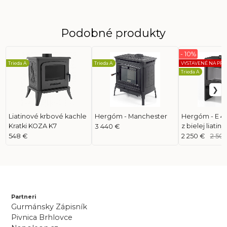
Podobné produkty
- 10%
Trieda A
Trieda A
VYSTAVENÉ NA PRE
Trieda A
Liatinové krbové kachle
Hergóm - Manchester
Hergóm - E 40
Kratki KOZA K7
z bielej liatiny)
3 440 €
548 €
2 250 €
2 50
Partneri
Gurmánsky Zápisník
Pivnica Brhlovce