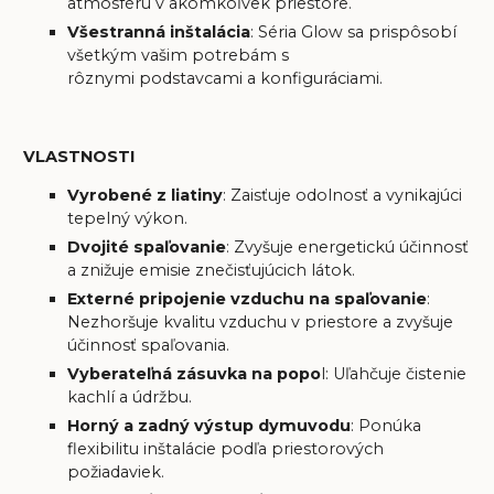
atmosféru v akomkoľvek priestore.
Všestranná inštalácia
: Séria Glow sa prispôsobí
všetkým vašim potrebám s
rôznymi podstavcami a konfiguráciami.
VLASTNOSTI
Vyrobené z liatiny
: Zaisťuje odolnosť a vynikajúci
tepelný výkon.
Dvojité spaľovanie
: Zvyšuje energetickú účinnosť
a znižuje emisie znečisťujúcich látok.
Externé pripojenie vzduchu na spaľovanie
:
Nezhoršuje kvalitu vzduchu v priestore a zvyšuje
účinnosť spaľovania.
Vyberateľná zásuvka na popo
l: Uľahčuje čistenie
kachlí a údržbu.
Horný a zadný výstup dymuvodu
: Ponúka
flexibilitu inštalácie podľa priestorových
požiadaviek.