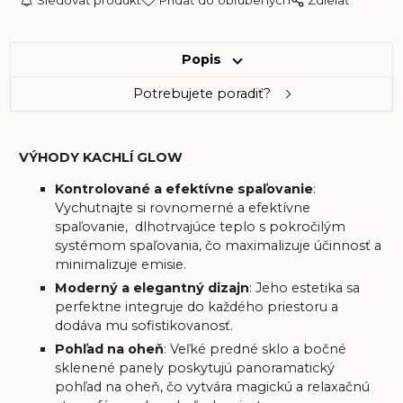
Sledovať produkt
Pridať do obľúbených
Zdielať
Popis
Potrebujete poradiť?
VÝHODY KACHLÍ GLOW
Kontrolované a efektívne spaľovanie
:
Vychutnajte si rovnomerné a efektívne
spaľovanie, dlhotrvajúce teplo s pokročilým
systémom spaľovania, čo maximalizuje účinnosť a
minimalizuje emisie.
Moderný a elegantný dizajn
: Jeho estetika sa
perfektne integruje do každého priestoru a
dodáva mu sofistikovanosť.
Pohľad na oheň
: Veľké predné sklo a bočné
sklenené panely poskytujú panoramatický
pohľad na oheň, čo vytvára magickú a relaxačnú