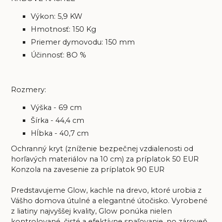
Výkon: 5,9 KW
Hmotnosť: 150 Kg
Priemer dymovodu: 150 mm
Účinnosť: 8O %
Rozmery:
Výška - 69 cm
Šírka - 44,4 cm
Hĺbka - 40,7 cm
Ochranný kryt (zníženie bezpečnej vzdialenosti od
horľavých materiálov na 10 cm) za príplatok 50 EUR
Konzola na zavesenie za príplatok 90 EUR
Predstavujeme Glow, kachle na drevo, ktoré urobia z
Vášho domova útulné a elegantné útočisko. Vyrobené
z liatiny najvyššej kvality, Glow ponúka nielen
kontrolované, čisté a efektívne spaľovanie, no zároveň