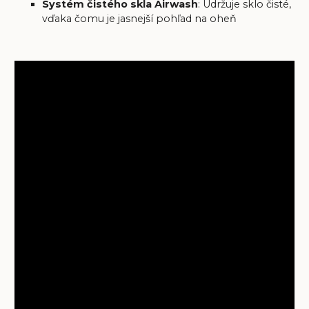
Systém čistého skla Airwash
: Udržuje sklo čisté,
vďaka čomu je jasnejší pohľad na oheň