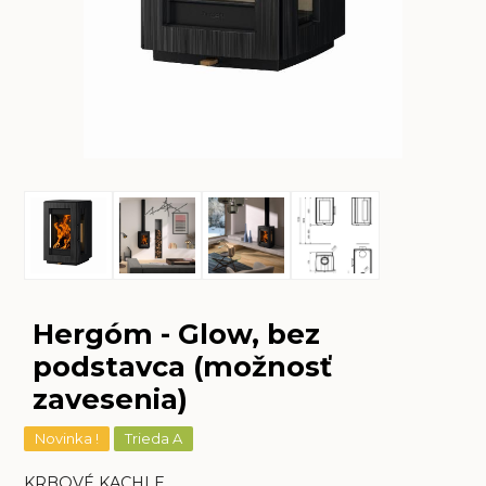
Hergóm - Glow, bez
podstavca (možnosť
zavesenia)
Novinka !
Trieda A
KRBOVÉ KACHLE