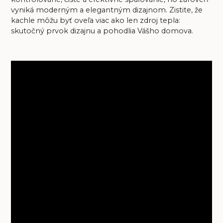
vyniká moderným a elegantným dizajnom. Zistite, že
kachle môžu byť oveľa viac ako len zdroj tepla:
skutočný prvok dizajnu a pohodlia Vášho domova.