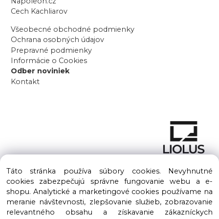
Napoleon.cz
Cech Kachliarov
Všeobecné obchodné podmienky
Ochrana osobných údajov
Prepravné podmienky
Informácie o Cookies
Odber noviniek
Kontakt
Táto stránka používa súbory cookies. Nevyhnutné
cookies zabezpečujú správne fungovanie webu a e-
shopu. Analytické a marketingové cookies používame na
meranie návštevnosti, zlepšovanie služieb, zobrazovanie
Copyright © 2016 – 2026 LIOLUS s.r.o. Všetky práva vyhradené.
relevantného obsahu a získavanie zákazníckych