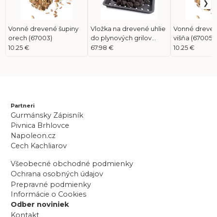
Vonné drevené šupiny
Vložka na drevené uhlie
Vonné dreven
orech (67003)
do plynových grilov
višňa (67005)
(67732)
10.25 €
67.98 €
10.25 €
Partneri
Gurmánsky Zápisník
Pivnica Brhlovce
Napoleon.cz
Cech Kachliarov
Všeobecné obchodné podmienky
Ochrana osobných údajov
Prepravné podmienky
Informácie o Cookies
Odber noviniek
Kontakt