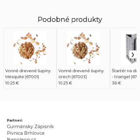
Podobné produkty
Vonné drevené šupiny
Vonné drevené šupiny
Štartér na dr
Mesquite (67001)
orech (67003)
- triangel (678
10.25 €
10.25 €
36 €
Partneri
Gurmánsky Zápisník
Pivnica Brhlovce
Napoleon.cz