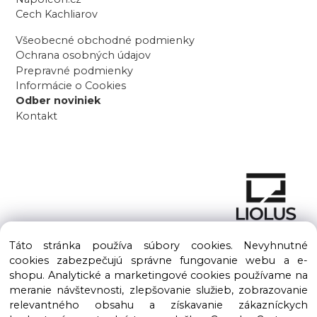
Cech Kachliarov
Všeobecné obchodné podmienky
Ochrana osobných údajov
Prepravné podmienky
Informácie o Cookies
Odber noviniek
Kontakt
Táto stránka používa súbory cookies. Nevyhnutné
cookies zabezpečujú správne fungovanie webu a e-
shopu. Analytické a marketingové cookies používame na
meranie návštevnosti, zlepšovanie služieb, zobrazovanie
Copyright © 2016 – 2026 LIOLUS s.r.o. Všetky práva vyhradené.
relevantného obsahu a získavanie zákazníckych
Vytvorené spoločnosťou
LIOLUS, s.r.o.