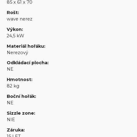
85 x 61 x 70
Rošt
:
wave nerez
Výkon
:
24,5 kW
Materiál hořáku
:
Nerezový
Odkládací plocha
:
NE
Hmotnost
:
82 kg
Boční hořák
:
NE
Sizzle zone
:
NIE
Záruka
:
15 LET