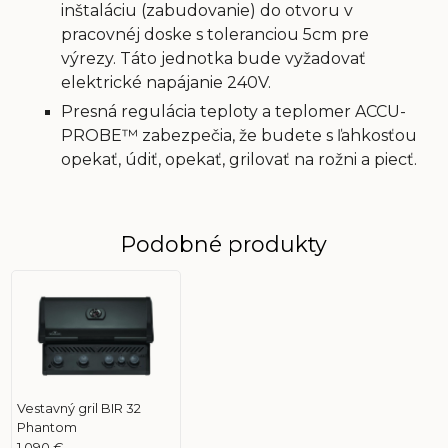
inštaláciu (zabudovanie) do otvoru v
pracovnéj doske s toleranciou 5cm pre
výrezy. Táto jednotka bude vyžadovať
elektrické napájanie 240V.
Presná regulácia teploty a teplomer ACCU-
PROBE™ zabezpečia, že budete s ľahkosťou
opekať, údiť, opekať, grilovať na rožni a piecť.
Podobné produkty
Vestavný gril BIR 32
Phantom
1 090 €