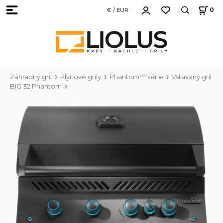
€ / EUR
0
Záhradný gril
Plynové grily
Phantom™ série
Vstavaný gril
BIG 32 Phantom