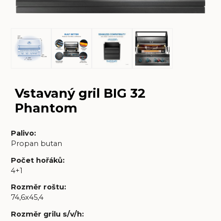
Vstavaný gril BIG 32
Phantom
Palivo
:
Propan butan
Počet hořáků
:
4+1
Rozměr roštu
:
74,6x45,4
Rozměr grilu s/v/h
: