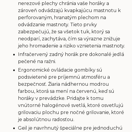
nerezové plechy chránia vaše horáky a
zároveň odvádzajú kvapkajúcu mastnotu k
perforovaným, hranatým plechom na
odvádzanie mastnoty. Tieto prvky
zabezpečujú, že sa všetok tuk, ktorý sa
neodparí, zachytáva, čím sa výrazne znižuje
jeho hromadenie a riziko vznietenia mastnoty.
Infračervený zadný horák pre dokonalé jedlá
pečené na ražni.
Ergonomické ovládacie gombíky sú
podsvietené pre príjemnú atmosféru a
bezpečnosť. Žiaria nádhernou modrou
farbou, ktorá sa mení na červenú, keď sú
horáky v prevádzke. Pridajte k tomu
vnútorné halogénové svetlá, ktoré osvetľujú
grilovaciu plochu pre nočné grilovanie, ktoré
je absolútnou radosťou.
Geil je navrhnutý špeciálne pre jednoduchú