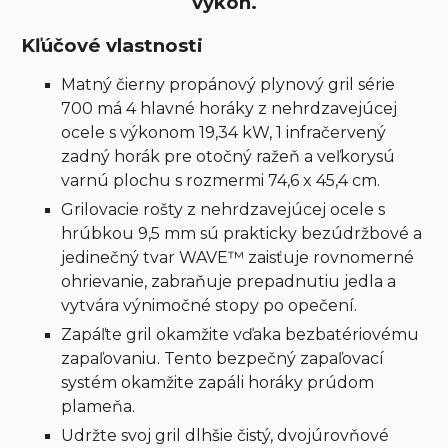
výkon.
Kľúčové vlastnosti
Matný čierny propánový plynový gril série
700 má 4 hlavné horáky z nehrdzavejúcej
ocele s výkonom 19,34 kW, 1 infračervený
zadný horák pre otočný ražeň a veľkorysú
varnú plochu s rozmermi 74,6 x 45,4 cm.
Grilovacie rošty z nehrdzavejúcej ocele s
hrúbkou 9,5 mm sú prakticky bezúdržbové a
jedinečný tvar WAVE™ zaisťuje rovnomerné
ohrievanie, zabraňuje prepadnutiu jedla a
vytvára výnimočné stopy po opečení.
Zapáľte gril okamžite vďaka bezbatériovému
zapaľovaniu. Tento bezpečný zapaľovací
systém okamžite zapáli horáky prúdom
plameňa.
Udržte svoj gril dlhšie čistý, dvojúrovňové