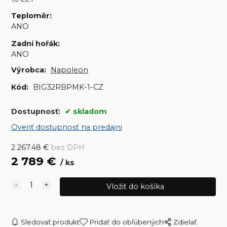
Teploměr
:
ANO
Zadní hořák
:
ANO
Výrobca:
Napoleon
Kód:
BIG32RBPMK-1-CZ
Dostupnosť:
skladom
Overiť dostupnosť na predajni
2 267.48
€
bez DPH
2 789
€
ks
Sledovať produkt
Pridať do obľúbených
Zdielať