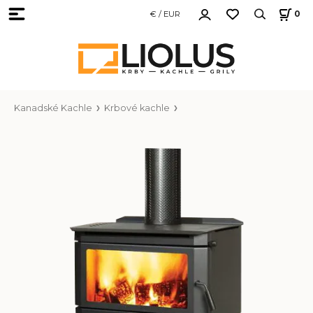
€ / EUR
0
Kanadské Kachle
Krbové kachle