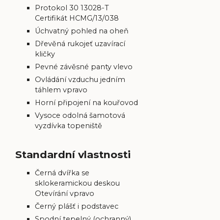
Protokol 30 13028-T
Certifikát HCMG/13/038
Úchvatný pohled na oheň
Dřevěná rukojeť uzavírací
kličky
Pevné závěsné panty vlevo
Ovládání vzduchu jedním
táhlem vpravo
Horní připojení na kouřovod
Vysoce odolná šamotová
vyzdívka topeniště
Standardní vlastnosti
Černá dvířka se
sklokeramickou deskou
Otevírání vpravo
Černý plášť i podstavec
Spodní tepelný (ochranný)