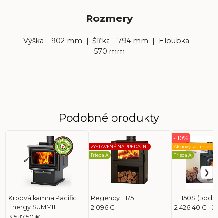
Rozmery
Výška – 902 mm | Šířka – 794 mm | Hloubka –
570 mm
Podobné produkty
- 10%
VYSTAVENÉ NA PREDAJNI
Akciový sortiment
Trieda A
Trieda A
Krbová kamna Pacific
Regency F175
F 1150S (pods
Energy SUMMIT
2 096 €
2 426.40 €
2
3 587.50 €