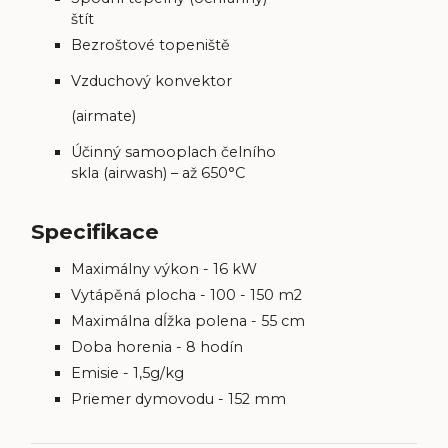
štít
Bezroštové topeniště
Vzduchový konvektor
(airmate)
Účinný samooplach čelního
skla (airwash) – až 650°C
Specifikace
Maximálny výkon - 16 kW
Vytápěná plocha - 100 - 150 m2
Maximálna dĺžka polena - 55 cm
Doba horenia - 8 hodín
Emisie - 1,5g/kg
Priemer dymovodu - 152 mm