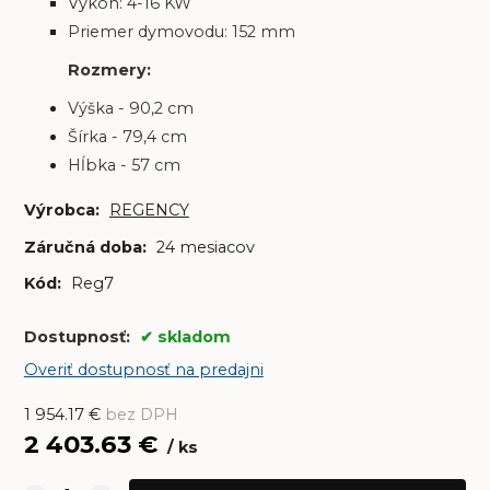
Výkon: 4-16 KW
Priemer dymovodu: 152 mm
Rozmery:
Výška - 90,2 cm
Šírka - 79,4 cm
Hĺbka - 57 cm
Výrobca:
REGENCY
Záručná doba:
24 mesiacov
Kód:
Reg7
Dostupnosť:
skladom
Overiť dostupnosť na predajni
1 954.17
€
bez DPH
2 403.63
€
ks