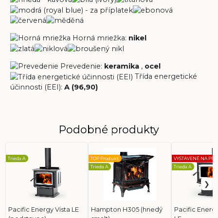
Horná mriežka:
nikel
Prevedenie:
keramika
,
ocel
Třída energetické
účinnosti (EEI):
A (96,90)
Podobné produkty
Trieda A
TOP Produkt
VYSTAVENÉ NA PRE
Trieda A
Trieda A
Pacific Energy Vista LE
Hampton H305 (hnedý
Pacific Energ