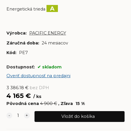
A
Energetická trieda
Výrobca:
PACIFIC ENERGY
Záručná doba:
24 mesiacov
Kód:
PE7
Dostupnosť:
skladom
Overiť dostupnosť na predajni
3 386.18
€
bez DPH
4 165
€
ks
Pôvodná cena
4 900
€
Zľava
15
%