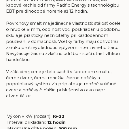
krbové kachle od firmy Pacific Energy s technológiou
EBT pre dlhodobé horenie až 12 hodín.
Povrchový smalt má jedinečné vlastnosti: stálosť ocele
o hrúbke 9 mm, odolnosť voči poškriabaniu podobnú
sklu a je prakticky nezničiteľný pri každodennom
používaní v domácnosti. Všetky farby majú doživotnú
záruku proti vyblednutiu vplyvom intenzívneho žiaru.
Nevyžaduje žiadnu zvláštnu údržbu - stačí utrieť vlhkou
handričkou.
V základnej cene je telo kachlí v farebnom smaltu,
čierne dvere, čierna mriežka, čierne nožičky a
popolníkový systém. Za príplatok je možné voliť iné
dvere a nožičky či ďalšie príslušenstvo ako napr.
el.ventilátor.
Výkon v kW (rozsah):
16-22
Interval přikládání:
12 hodin
Maximálna dĺžka polien:
500 mm