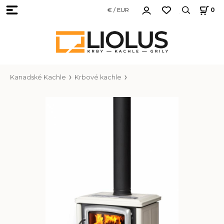
€ / EUR
0
Kanadské Kachle
Krbové kachle