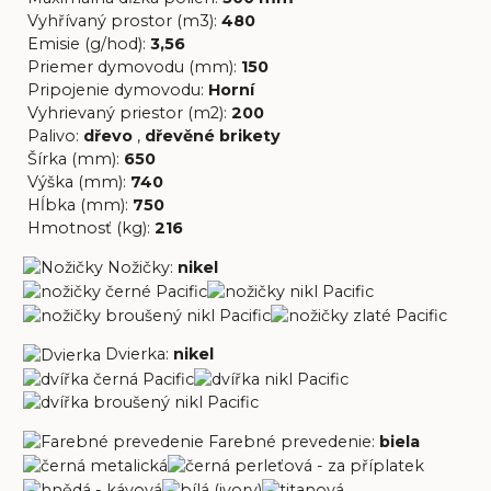
Vyhřívaný prostor (m3):
480
Emisie (g/hod):
3,56
Priemer dymovodu (mm):
150
Pripojenie dymovodu:
Horní
Vyhrievaný priestor (m2):
200
Palivo:
dřevo
,
dřevěné brikety
Šírka (mm):
650
Výška (mm):
740
Hĺbka (mm):
750
Hmotnosť (kg):
216
Nožičky:
nikel
Dvierka:
nikel
Farebné prevedenie:
biela