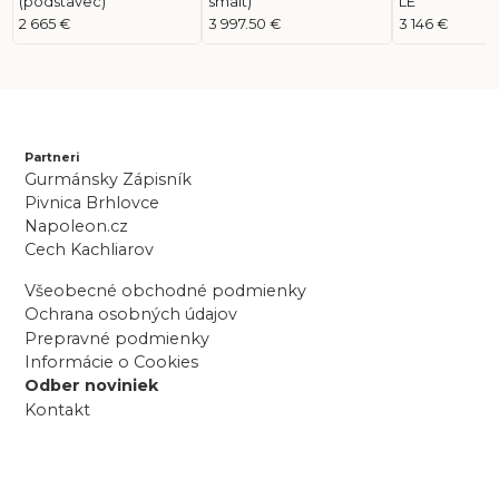
(podstavec)
smalt)
LE
2 665 €
3 997.50 €
3 146 €
Partneri
Gurmánsky Zápisník
Pivnica Brhlovce
Napoleon.cz
Cech Kachliarov
Všeobecné obchodné podmienky
Ochrana osobných údajov
Prepravné podmienky
Informácie o Cookies
Odber noviniek
Kontakt