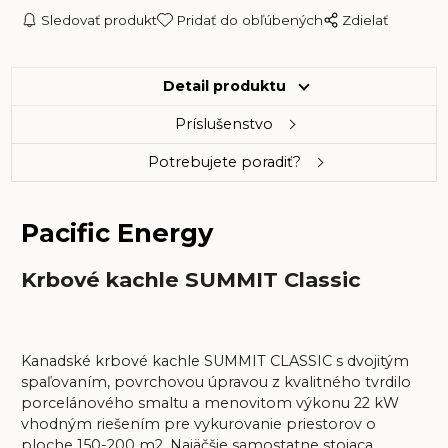
Sledovať produkt
Pridať do obľúbených
Zdielať
Detail produktu
Príslušenstvo
Potrebujete poradiť?
Pacific Energy
Krbové kachle SUMMIT Classic
Kanadské krbové kachle SUMMIT CLASSIC s dvojitým
spaľovaním, povrchovou úpravou z kvalitného tvrdilo
porcelánového smaltu a menovitom výkonu 22 kW
vhodným riešením pre vykurovanie priestorov o
ploche 150-200 m2. Najäčšie samostatne stojaca