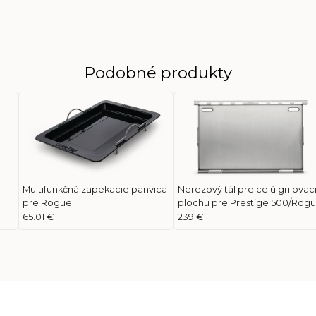
Podobné produkty
Multifunkčná zapekacie panvica
Nerezový tál pre celú grilovac
pre Rogue
plochu pre Prestige 500/Rog
525
65.01 €
239 €