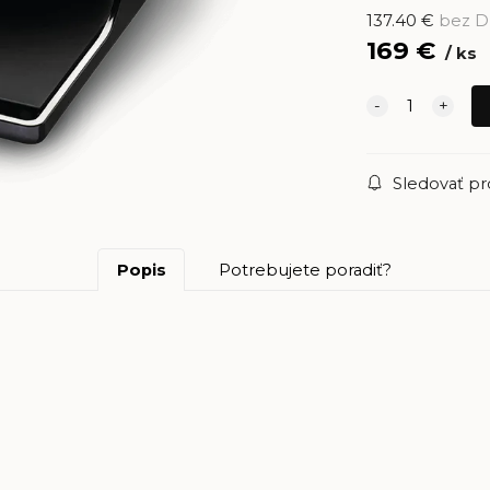
137.40
€
bez 
169
€
ks
Sledovať p
Popis
Potrebujete poradiť?