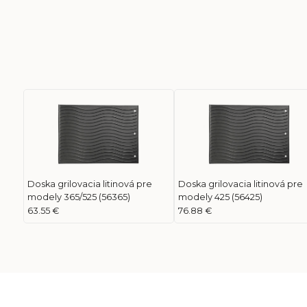
Doska grilovacia litinová pre
Doska grilovacia litinová pre
modely 365/525 (56365)
modely 425 (56425)
63.55 €
76.88 €