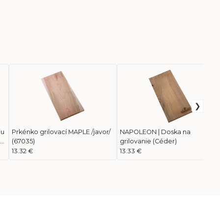
iu
Prkénko grilovací MAPLE /javor/
NAPOLEON | Doska na
ue
(67035)
grilovanie (Céder)
13.32 €
13.33 €