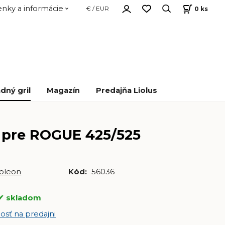
nky a informácie
0
ks
€ / EUR
dný gril
Magazín
Predajňa Liolus
 pre ROGUE 425/525
oleon
Kód:
56036
skladom
osť na predajni