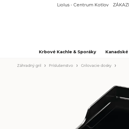
Liolus - Centrum Kotlov
ZÁKAZ
Krbové Kachle & Sporáky
Kanadské 
Záhradný gril
Príslušenstvo
Grilovacie dosky