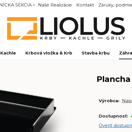
NÍCKA SEKCIA
Naše Realizácie
Kontakt
Záruky, podmie
Kachle
Krbová vložka & Krb
Stavba krbu
Záhra
Plancha
Výrobca:
Nap
Dostupnosť:
Overiť dostupn