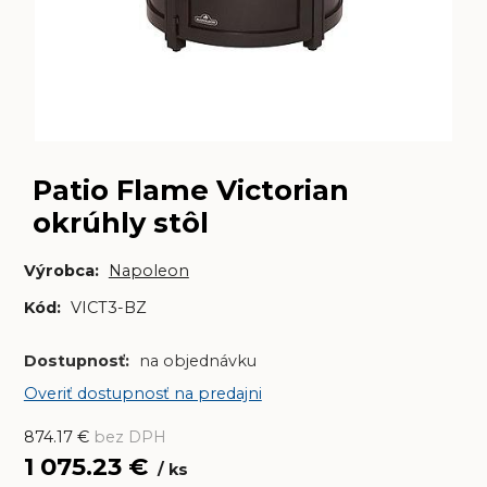
Patio Flame Victorian
okrúhly stôl
Výrobca:
Napoleon
Kód:
VICT3-BZ
Dostupnosť:
na objednávku
Overiť dostupnosť na predajni
874.17
€
bez DPH
1 075.23
€
ks