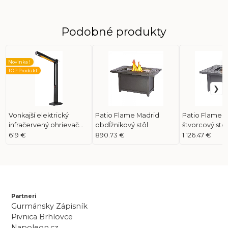
Podobné produkty
Novinka !
TOP Produkt
Vonkajší elektrický
Patio Flame Madrid
Patio Flame
infračervený ohrievač
obdĺžnikový stôl
štvorcový stôl
Phantom
619 €
890.73 €
1 126.47 €
Partneri
Gurmánsky Zápisník
Pivnica Brhlovce
Napoleon.cz