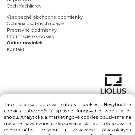
Cech Kachliarov
Všeobecné obchodné podmienky
Ochrana osobných údajov
Prepravné podmienky
Informácie o Cookies
Odber noviniek
Kontakt
Táto stránka používa súbory cookies. Nevyhnutné
cookies zabezpečujú správne fungovanie webu a e-
shopu. Analytické a marketingové cookies používame na
meranie návštevnosti, zlepšovanie služieb, zobrazovanie
Copyright © 2016 – 2026 LIOLUS s.r.o. Všetky práva vyhradené.
relevantného obsahu a získavanie zákazníckych
Vytvorené spoločnosťou
LIOLUS, s.r.o.