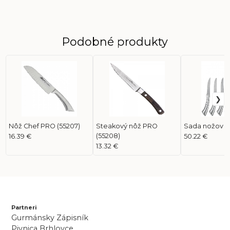
Podobné produkty
Nôž Chef PRO (55207)
Steakový nôž PRO
Sada nožov P
(55208)
16.39 €
50.22 €
13.32 €
Partneri
Gurmánsky Zápisník
Pivnica Brhlovce