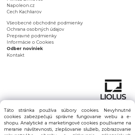
Napoleon.cz
Cech Kachliarov
Všeobecné obchodné podmienky
Ochrana osobných údajov
Prepravné podmienky
Informácie o Cookies
Odber noviniek
Kontakt
Táto stránka používa súbory cookies. Nevyhnutné
cookies zabezpečujú správne fungovanie webu a e-
shopu. Analytické a marketingové cookies používame na
meranie návštevnosti, zlepšovanie služieb, zobrazovanie
Copyright © 2016 – 2026 LIOLUS s.r.o. Všetky práva vyhradené.