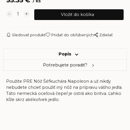
55.35
€
ks
Sledovať produkt
Pridať do obľúbených
Zdielať
Popis
Potrebujete poradiť?
Použite PRE Nôž Šéfkuchára Napoleon a už nikdy
nebudete chcieť použiť iný nôž na prípravu vášho jedla.
Táto nemecká oceľová čepeľ je ostrá ako britva. Ľahko
kĺže skrz akékoľvek jedlo.