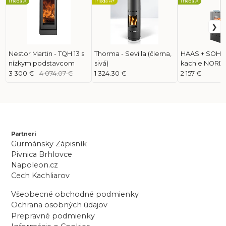
Trieda A
Trieda A+
Trieda A
Nestor Martin - TQH 13 s
Thorma - Sevilla (čierna,
HAAS + SOHN 
nízkym podstavcom
sivá)
kachle NORDB
speckstein
3 300 €
4 074.07 €
1 324.30 €
2 157 €
Partneri
Gurmánsky Zápisník
Pivnica Brhlovce
Napoleon.cz
Cech Kachliarov
Všeobecné obchodné podmienky
Ochrana osobných údajov
Prepravné podmienky