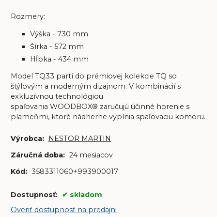
Rozmery:
Výška - 730 mm
Šírka - 572 mm
Hĺbka - 434 mm
Model TQ33 partí do prémiovej kolekcie TQ so
štýlovým a moderným dizajnom. V kombinácií s
exkluzívnou technológiou
spaľovania
WOODBOX®
zaručujú účinné horenie s
plameňmi, ktoré nádherne vyplnia spaľovaciu komoru.
Výrobca:
NESTOR MARTIN
Záručná doba:
24 mesiacov
Kód:
3583311060+993900017
Dostupnosť:
skladom
Overiť dostupnosť na predajni