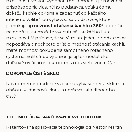
miestnosti. Veľkou výhodou tohto modelu je možnosť
prispôsobenia vlastného podstavca, vďaka čomu
dokážu kachle dokonale zapadnúť do každého
interiéru. Voliteľnou výbavou sú podstavce, ktoré
ponúkajú aj
možnosť otáčania kachlí o 360°
a pohľad
na oheň si tak môžete vychutnať z každého kúta
miestnosti. V prípade, že sa Vám ani jeden z podstavcov
nepozdáva a nechcete prísť o možnosť otáčania kachlí,
máte možnosť dokúpenia samotného
rotačného
systému.
Voliteľnou výbavou je aj termostatické
diaľkové ovládanie, o ktorom sa dozviete viac nižšie.
DOKONALE ČISTÉ SKLO
Rovnomerné prúdenie vzduchu vytvára medzi sklom a
ohňom vzduchovú clonu a udržiava sklo dlhodobo
čisté.
TECHNOLÓGIA SPAĽOVANIA WOODBOX®
Patentovaná spaľovacia technológia od Nestor Martin