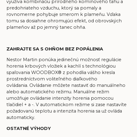
využíva kombináciu prírodného komínového ťahu a
predohriateho vzduchu, ktorý sa pomaly a
rovnomerne pohybuje smerom k plameňu. Vďaka
tomu sa dosiahne ohromujúci efekt, od obrovských
plameňov až po jemný tanec ohňa.
ZAHRAJTE SA S OHŇOM BEZ POPÁLENIA
Nestor Martin ponúka jedinečnú možnosť regulácie
horenia krbových vložiek a kachlí s technológiou
spaľovania WOODBOX® z pohodlia vášho kresla
prostredníctvom
voliteľného diaľkového
ovládania.
Ovládanie môžete nastaviť do manuálneho
alebo automatického režimu. Manuálne režim
umožňuje ovládanie intenzity horenia pomocou
tlačidiel + a -. V automatickom režime si zase nastavíte
požadovanú teplotu a intenzita horenia sa už ovláda
automaticky.
OSTATNÉ VÝHODY