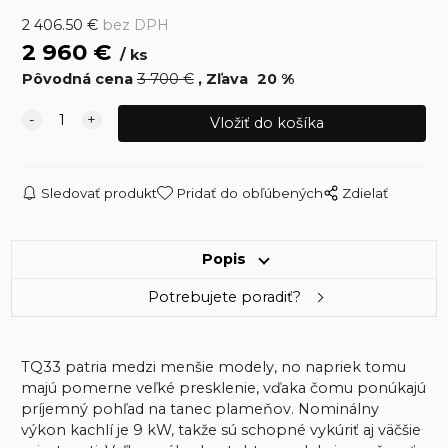
2 406.50
€
bez DPH
2 960
€
ks
Pôvodná cena
3 700
€
Zľava
20
%
Sledovať produkt
Pridať do obľúbených
Zdielať
Popis
Potrebujete poradiť?
TQ33 patria medzi menšie modely, no napriek tomu
majú pomerne veľké presklenie, vďaka čomu ponúkajú
príjemný pohľad na tanec plameňov. Nominálny
výkon kachlí je 9 kW, takže sú schopné vykúriť aj väčšie