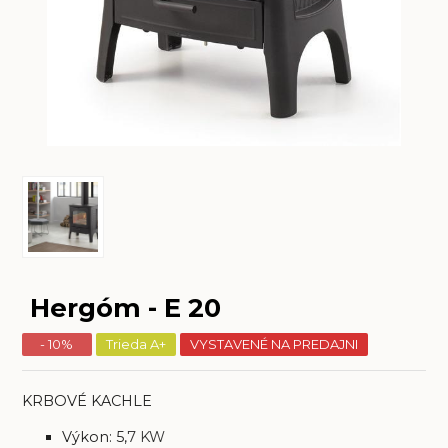
Hergóm - E 20
- 10%
Trieda A+
VYSTAVENÉ NA PREDAJNI
KRBOVÉ KACHLE
Výkon: 5,
7 KW