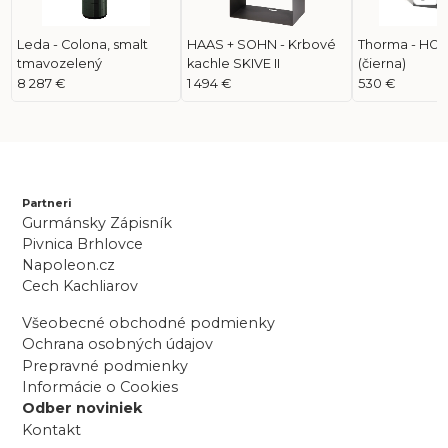
Leda - Colona, smalt
HAAS + SOHN - Krbové
Thorma - HO
tmavozelený
kachle SKIVE II
(čierna)
8 287 €
1 494 €
530 €
Partneri
Gurmánsky Zápisník
Pivnica Brhlovce
Napoleon.cz
Cech Kachliarov
Všeobecné obchodné podmienky
Ochrana osobných údajov
Prepravné podmienky
Informácie o Cookies
Odber noviniek
Kontakt