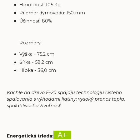
Hmotnosť:
105 Kg
Priemer dymovodu:
150 mm
Účinnosť:
80%
Rozmery:
Výška -
75,2
cm
Šírka -
58,2 cm
Hĺbka -
36,0 cm
Kachle na drevo E-20 spájajú technológiu čistého
spaľovania s výhodami liatiny: vysoký prenos tepla,
spoľahlivosť a životnosť.
A+
Energetická trieda
: