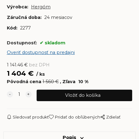
Výrobca:
Hergóm
Záručná doba:
24 mesiacov
Kód:
2277
Dostupnosť:
skladom
Overiť dostupnosť na predajni
1 141.46
€
bez DPH
1 404
€
ks
Pôvodná cena
1 560
€
Zľava
10
%
Sledovať produkt
Pridať do obľúbených
Zdielať
Popis