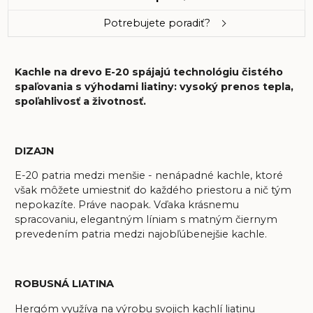
Potrebujete poradiť?
Kachle na drevo E-20 spájajú technológiu čistého
spaľovania s výhodami liatiny: vysoký prenos tepla,
spoľahlivosť a životnosť.
DIZAJN
E-20 patria medzi menšie - nenápadné kachle, ktoré
však môžete umiestniť do každého priestoru a nič tým
nepokazíte. Práve naopak. Vďaka krásnemu
spracovaniu, elegantným líniam s matným čiernym
prevedením patria medzi najobľúbenejšie kachle.
ROBUSNÁ LIATINA
Hergóm využíva na výrobu svojich kachlí liatinu