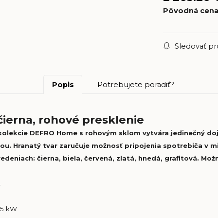
Pôvodná cen
Sledovať p
Popis
Potrebujete poradiť?
ierna, rohové presklenie
kolekcie DEFRO Home s rohovým sklom vytvára jedinečný d
áciou. Hranatý tvar zaručuje možnosť pripojenia spotrebiča v
deniach: čierna, biela, červená, zlatá, hnedá, grafitová. M
W
1,5 kW