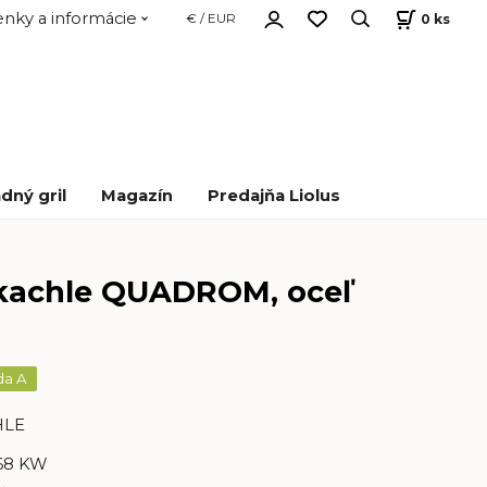
nky a informácie
0
ks
€ / EUR
dný gril
Magazín
Predajňa Liolus
kachle QUADROM, oceľ
da A
HLE
,68 KW