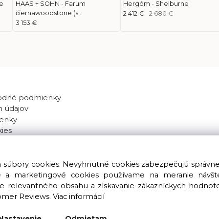
e
HAAS + SOHN - Farum
Hergóm - Shelburne
čiernawoodstone (s
2 412 €
2 680 €
výmenníkom)
3 153 €
odné podmienky
 údajov
enky
kies
va súbory cookies. Nevyhnutné cookies zabezpečujú správn
ké a marketingové cookies používame na meranie návštev
nie relevantného obsahu a získavanie zákazníckych hodnot
omer Reviews.
Viac informácií
Copyright © 2016 – 2026 LIOLUS s.r.o. Všetky práva vyhradené.
Vytvorené spoločnosťou
LIOLUS, s.r.o.
Nastavenie
Odmietam