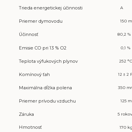
A
Trieda energetickej účinnosti
150 
Priemer dymovodu
80,2 %
Účinnosť
0,1 %
Emisie CO pri 13 % O2
252 °
Teplota výfukových plynov
12 ± 2 
Komínový ťah
350 m
Maximálna dĺžka polena
125 
Priemer prívodu vzduchu
5 roko
Záruka
Hmotnosť
170 k