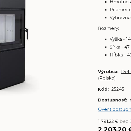
Hmotnosť
Priemer 
Výhrevnos
Rozmery:
Výška - 1
Šírka - 4
Hĺbka - 4
Výrobca:
Def
(Polsko)
Kód:
25245
Dostupnosť:
Overiť dostupn
1 791.22
€
bez
2 203.20