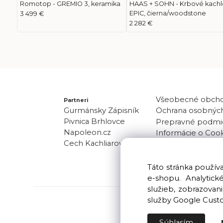
Romotop - GREMIO 3, keramika
HAAS + SOHN - Krbové kachl
EPIC, čierna/woodstone
3 499 €
2 282 €
Všeobecné obch
Partneri
Gurmánsky Zápisník
Ochrana osobných
Pivnica Brhlovce
Prepravné podmi
Napoleon.cz
Informácie o Coo
Cech Kachliarov
Odber noviniek
Kontakt
Táto stránka použí
e-shopu. Analytic
služieb, zobrazova
služby Google Cust
Súhlasím