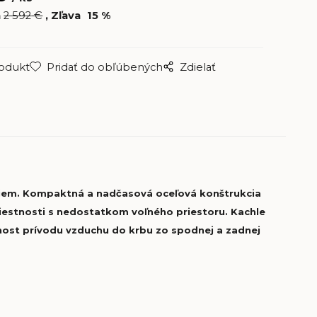
a
2 592
€
Zľava
15
%
rodukt
Pridať do obľúbených
Zdielať
ojem. Kompaktná a nadčasová oceľová konštrukcia
 miestnosti s nedostatkom voľného priestoru. Kachle
ožnost prívodu vzduchu do krbu zo spodnej a zadnej