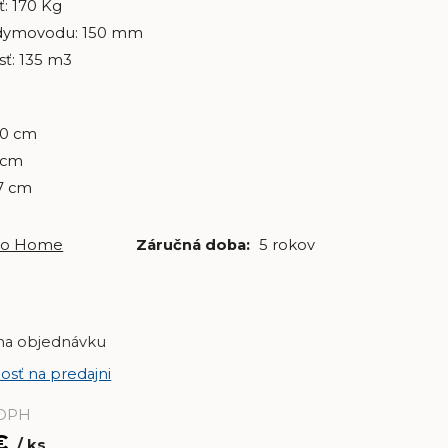
: 170 Kg
dymovodu: 150 mm
ť: 135 m3
40 cm
7 cm
7 cm
ro Home
Záručná doba:
5 rokov
na objednávku
osť na predajni
 DPH
€
ks