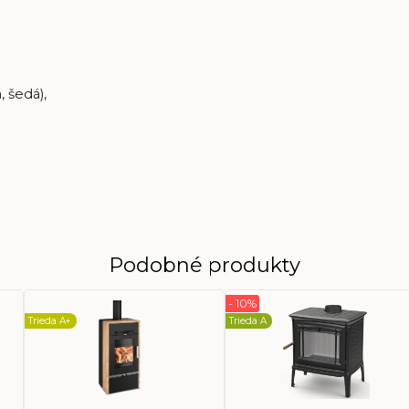
, šedá),
Podobné produkty
- 10%
Trieda A+
Trieda A