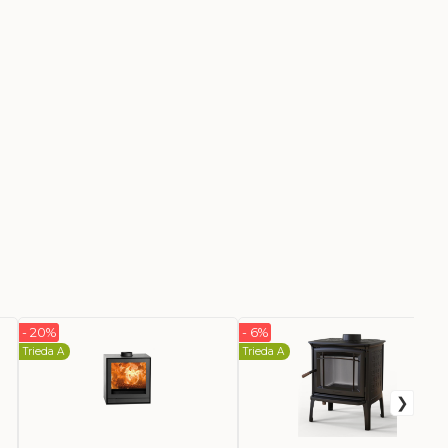
- 20%
- 6%
Trieda A
Trieda A