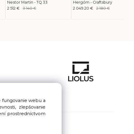
Nestor Martin - TQ 33
Hergóm - Craftsbury
2 512 €
3 140 €
2 049.20 €
2 180 €
e fungovanie webu a
nosti, zlepšovanie
ení prostredníctvom