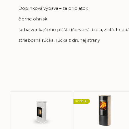
Doplnková výbava – za príplatok
čierne ohnisk
farba vonkajšieho plášťa (červená, biela, zlatá, hnedá
strieborná rúčka, rúčka z druhej strany
Trieda A+