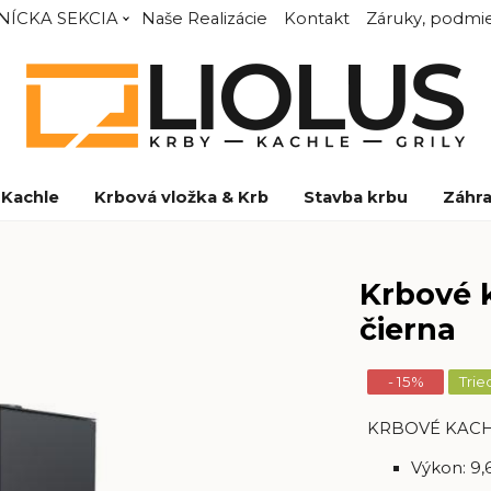
NÍCKA SEKCIA
Naše Realizácie
Kontakt
Záruky, podmie
Kachle
Krbová vložka & Krb
Stavba krbu
Záhra
Krbové 
čierna
- 15%
Trie
KRBOVÉ KAC
Výkon: 9