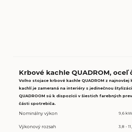
Krbové kachle QUADROM, oceľ č
Voľno stojace krbové kachle QUADROM z najnovšej 
kachlí je zameraná na interiéry s jedinečnou štyliz
QUADROOM sú k dispozícii v šiestich farebných preve
části spotrebiča.
9,6 k
Nominálny výkon
3,8 - 1
Výkonový rozsah