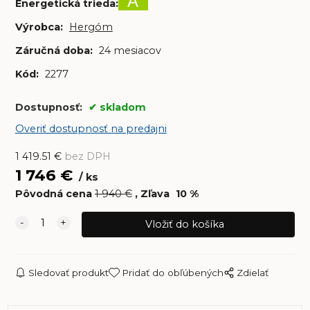
A
Energetická trieda
:
Výrobca:
Hergóm
Záručná doba:
24 mesiacov
Kód:
2277
Dostupnosť:
skladom
Overiť dostupnosť na predajni
1 419.51
€
bez DPH
1 746
€
ks
Pôvodná cena
1 940
€
Zľava
10
%
Sledovať produkt
Pridať do obľúbených
Zdielať