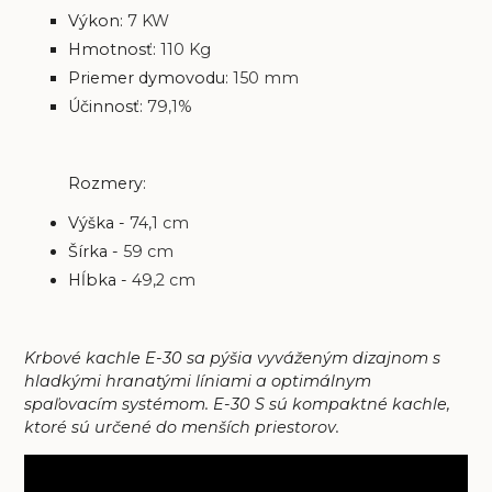
Výkon:
7 KW
Hmotnosť:
110 Kg
Priemer dymovodu:
150 mm
Účinnosť:
79,1%
Rozmery:
Výška -
74,1 cm
Šírka -
59 cm
Hĺbka -
49,2 cm
Krbové kachle E-30 sa pýšia vyváženým dizajnom s
hladkými hranatými líniami a optimálnym
spaľovacím systémom. E-30 S sú kompaktné kachle,
ktoré sú určené do menších priestorov.