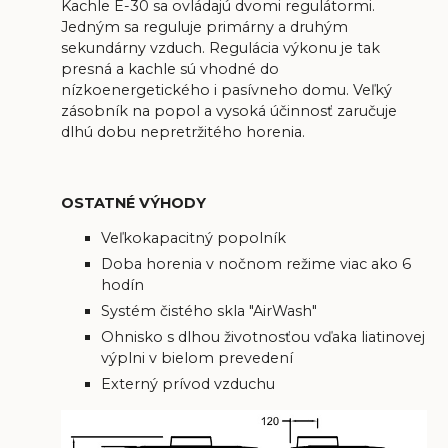
Kachle E-30 sa ovládajú dvomi regulátormi.
Jedným sa reguluje primárny a druhým
sekundárny vzduch. Regulácia výkonu je tak
presná a kachle sú vhodné do
nízkoenergetického i pasívneho domu. Veľký
zásobník na popol a vysoká účinnosť zaručuje
dlhú dobu nepretržitého horenia.
OSTATNÉ VÝHODY
Veľkokapacitný popolník
Doba horenia v nočnom režime viac ako 6
hodín
Systém čistého skla "AirWash"
Ohnisko s dlhou životnosťou vďaka liatinovej
výplni v bielom prevedení
Externý prívod vzduchu