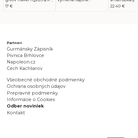
plynovej flaši (66288)
TOMEGAS / FLAGA
pripojenie gri
17 €
22.40 €
(NP01007+NP0
Partneri
Gurmánsky Zápisník
Pivnica Brhlovce
Napoleon.cz
Cech Kachliarov
Všeobecné obchodné podmienky
Ochrana osobných údajov
Prepravné podmienky
Informácie o Cookies
Odber noviniek
Kontakt