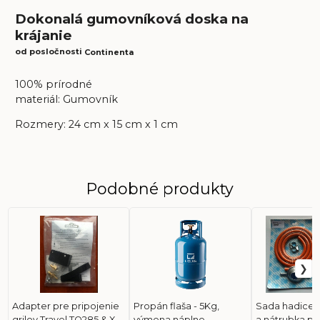
Dokonalá gumovníková doska na
krájanie
od posločnosti
Continenta
100% prírodné
materiál: Gumovník
Rozmery: 24 cm x 15 cm x 1 cm
Podobné produkty
Adapter pre pripojenie
Propán flaša - 5Kg,
Sada hadice, 
grilov Travel TQ285 & X k
výmena náplne
a nátrubka pr