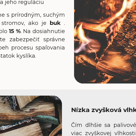
a jeho reguláciu
ne s prírodným, suchým
 stromov, ako je
buk
.
kolo
15 %
. Na dosiahnutie
íte zabezpečiť správne
ebeh procesu spaľovania
tatok kyslíka.
Nízka zvyšková vlh
Čím dlhšie sa palivov
viac zvyškovej vlhkost