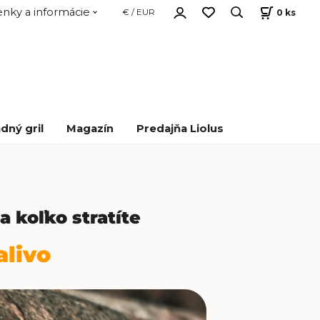
nky a informácie
0
ks
€ / EUR
dný gril
Magazín
Predajňa Liolus
a koľko stratíte
alivo