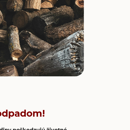
 odpadom!
diny poškodzujú životné