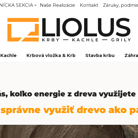
NÍCKA SEKCIA
Naše Realizácie
Kontakt
Záruky, podmie
Kachle
Krbová vložka & Krb
Stavba krbu
Záhra
ás, koľko energie z dreva využijete 
správne využiť drevo ako p