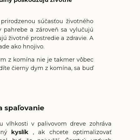
i prirodzenou súčasťou životného
ú v pahrebe a zároveň sa vylučujú
ú životné prostredie a zdravie. A
rade ako hnojivo.
ym z komína nie je takmer vôbec
idíte čierny dym z komína, sa buď
a spaľovanie
 vlhkosti v palivovom dreve zohráva
upný
kyslík
, ak chcete optimalizovať