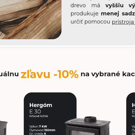
drevo má
vyššiu vý
produkuje
menej sadz
určiť pomocou
prístroj
zľavu -10%
tuálnu
na vybrané ka