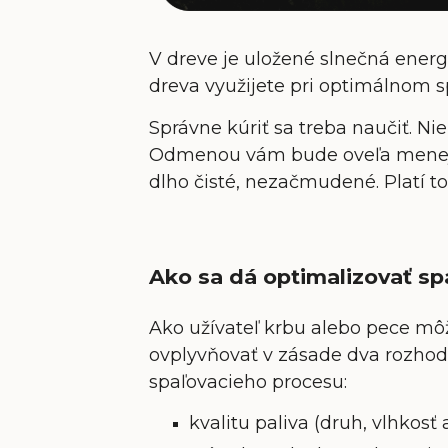
V dreve je uložené slnečná energi
dreva využijete pri optimálnom s
Správne kúriť sa treba naučiť. Nie
Odmenou vám bude oveľa menej p
dlho čisté, nezačmudené. Platí to
Ako sa dá optimalizovať sp
Ako užívateľ krbu alebo pece môž
ovplyvňovať v zásade dva rozho
spaľovacieho procesu:
kvalitu paliva (druh, vlhkosť 