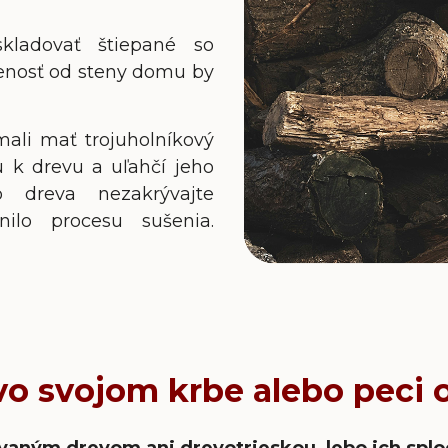
skladovať štiepané so
enosť od steny domu by
ali mať trojuholníkový
u k drevu a uľahčí jeho
o dreva nezakrývajte
nilo procesu sušenia.
vo svojom krbe alebo peci
aným drevom ani drevotrieskou, lebo ich splo