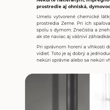
prostredie aj ohniská, dymovo
Umelo vytvorené chemické látky 
prostredia Zeme. Pri ich spaľova
spolu s dymom. Znečistia a zneho
ak ste naviac aj vášniví záhradká
Pri správnom horení a vlhkosti
vidieť. Toto je aj dobrý a jedno
nekúri správne alebo sa nekúri 