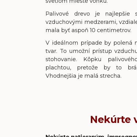
svetlom mieste vonku.
Palivové drevo je najlepšie 
vzduchovými medzerami, vzdial
mala byť aspoň 10 centimetrov.
V ideálnom prípade by polená m
tvar. To umožní prístup vzduch
stohovanie. Kôpku palivovéh
plachtou, pretože by to brá
Vhodnejšia je malá strecha.
Nekúrte 
Nekúrte natieraným, impregnov