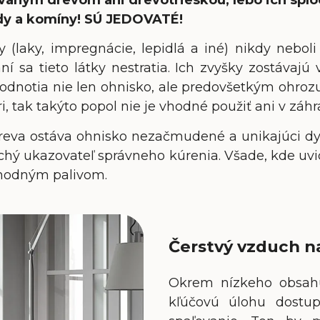
dy a komíny! SÚ JEDOVATÉ!
(laky, impregnácie, lepidlá a iné) nikdy nebol
ní sa tieto látky nestratia. Ich zvyšky zostávaj
dnotia nie len ohnisko, ale predovšetkým ohrozuj
ri, tak takýto popol nie je vhodné použiť ani v záh
 dreva ostáva ohnisko nezačmudené a unikajúci d
duchý ukazovateľ správneho kúrenia. Všade, kde uv
vhodným palivom.
Čerstvý vzduch n
Okrem nízkeho obsahu
kľúčovú úlohu dost