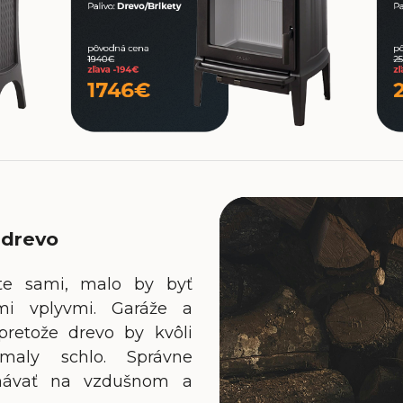
 drevo
ete sami, malo by byť
mi vplyvmi. Garáže a
pretože drevo by kvôli
maly schlo. Správne
konávať na vzdušnom a