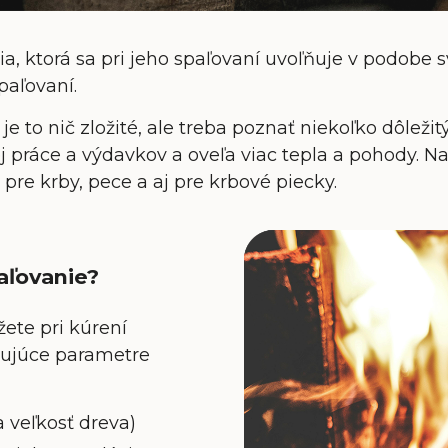
a, ktorá sa pri jeho spaľovaní uvoľňuje v podobe sv
paľovaní.
 je to nič zložité, ale treba poznať niekoľko dôleži
ráce a výdavkov a oveľa viac tepla a pohody. Na
 pre krby, pece a aj pre krbové piecky.
aľovanie?
ete pri kúrení
dujúce parametre
a veľkosť dreva)