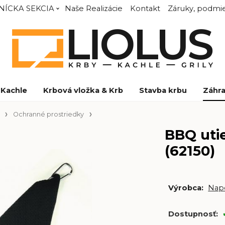
NÍCKA SEKCIA
Naše Realizácie
Kontakt
Záruky, podmie
Kachle
Krbová vložka & Krb
Stavba krbu
Záhra
Ochranné prostriedky
BBQ utie
(62150)
Výrobca:
Nap
Dostupnosť: