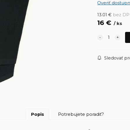
Overiť dostupn
13.01
€
bez D
16
€
ks
Sledovať p
Popis
Potrebujete poradiť?