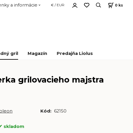
nky a informácie
0
ks
€ / EUR
dný gril
Magazín
Predajňa Liolus
rka grilovacieho majstra
oleon
Kód:
62150
skladom