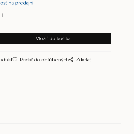
osť na predajni
PH
rodukt
Pridať do obľúbených
Zdielať