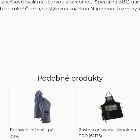
načkovú kvalitnú utierkou s karabínou. Špeciálna BBQ utierk
mih po ruke! Čierna, so štýlovou značkou Napoleon Rozmery: 
Podobné produkty
Rukavice kožené - pár
Zástera grilovacia Napoleon
PRO (62135)
39 €