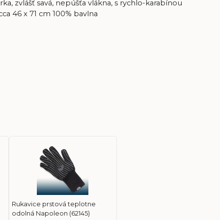
a, zvlášť savá, nepúšťa vlákna, s rychlo-karabínou
cca 46 x 71 cm 100% bavlna
Rukavice prstová teplotne
odolná Napoleon (62145)