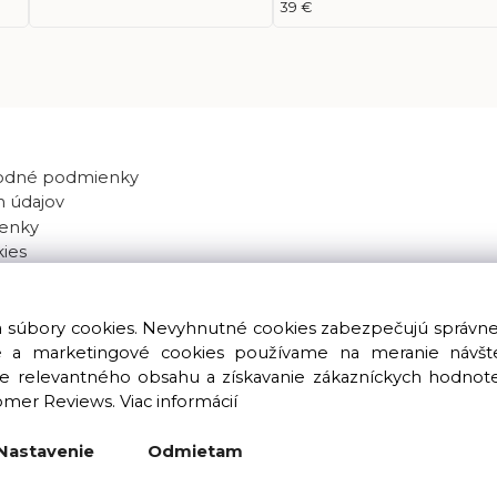
39 €
odné podmienky
 údajov
enky
kies
va súbory cookies. Nevyhnutné cookies zabezpečujú správn
ké a marketingové cookies používame na meranie návštev
nie relevantného obsahu a získavanie zákazníckych hodnot
omer Reviews.
Viac informácií
Copyright © 2016 – 2026 LIOLUS s.r.o. Všetky práva vyhradené.
Vytvorené spoločnosťou
LIOLUS, s.r.o.
Nastavenie
Odmietam
Ku Bratke 11, Levice, 934 05