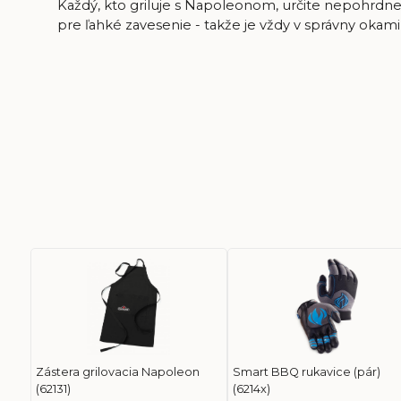
Každý, kto griluje s Napoleonom, určite nepohrdne z
pre ľahké zavesenie - takže je vždy v správny oka
Zástera grilovacia Napoleon
Smart BBQ rukavice (pár)
(62131)
(6214x)