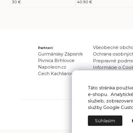
30 €
40.90 €
Všeobecné obch
Partneri
Gurmánsky Zápisník
Ochrana osobných
Pivnica Brhlovce
Prepravné podmi
Napoleon.cz
Informácie o Coo
Cech Kachliarov
Odber noviniek
Kontakt
Táto stránka použí
e-shopu. Analytic
služieb, zobrazova
služby Google Cust
Súhlasím