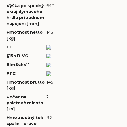
Výška po spodný
640
okraj dymového
hrdla pri zadnom
napojení [mm]
Hmotnosť netto
143
[kg]
CE
§15a B-VG
BlmSchV 1
PTC
Hmotnosť brutto
145
[kg]
Počet na
2
paletové miesto
[ks]
Hmotnostný tok
9,2
spalín - drevo