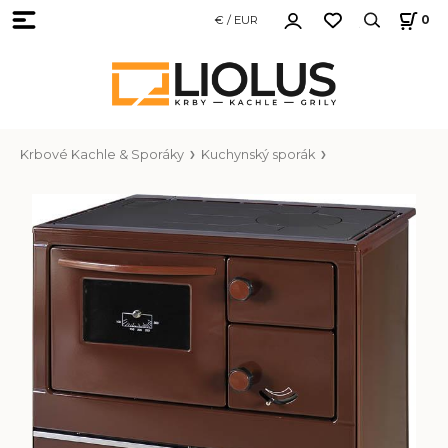
€ / EUR
0
Krbové Kachle & Sporáky
Kuchynský sporák