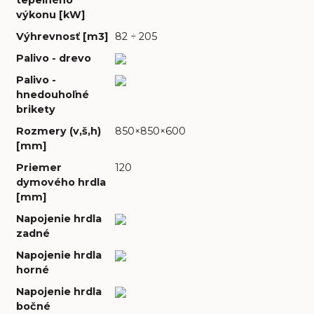
výkonu [kW]
Výhrevnosť [m3]
82 ÷ 205
Palivo - drevo
Palivo -
hnedouhoľné
brikety
Rozmery (v,š,h)
850×850×600
[mm]
Priemer
120
dymového hrdla
[mm]
Napojenie hrdla
zadné
Napojenie hrdla
horné
Napojenie hrdla
bočné