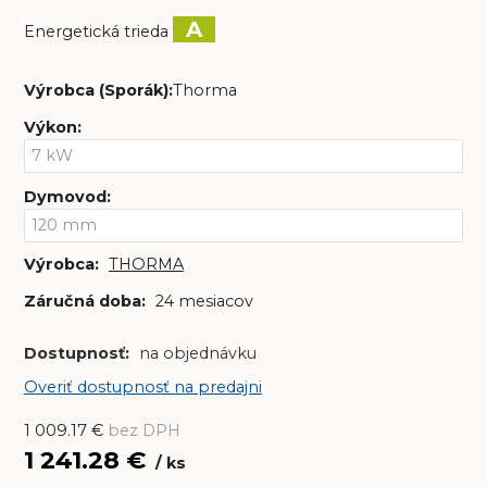
A
Energetická trieda
Výrobca (Sporák):
Thorma
Výkon
:
Dymovod
:
Výrobca:
THORMA
Záručná doba:
24 mesiacov
Dostupnosť:
na objednávku
Overiť dostupnosť na predajni
1 009.17
€
bez DPH
1 241.28
€
ks