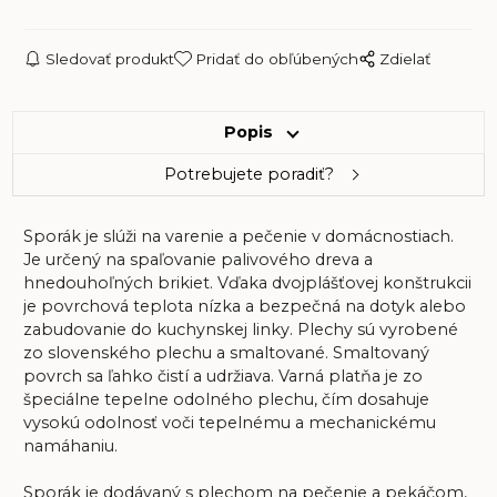
Sledovať produkt
Pridať do obľúbených
Zdielať
Popis
Potrebujete poradiť?
Sporák je slúži na varenie a pečenie v domácnostiach.
Je určený na spaľovanie palivového dreva a
hnedouhoľných brikiet. Vďaka dvojplášťovej konštrukcii
je povrchová teplota nízka a bezpečná na dotyk alebo
zabudovanie do kuchynskej linky. Plechy sú vyrobené
zo slovenského plechu a smaltované. Smaltovaný
povrch sa ľahko čistí a udržiava. Varná platňa je zo
špeciálne tepelne odolného plechu, čím dosahuje
vysokú odolnosť voči tepelnému a mechanickému
namáhaniu.
Sporák je dodávaný s plechom na pečenie a pekáčom,