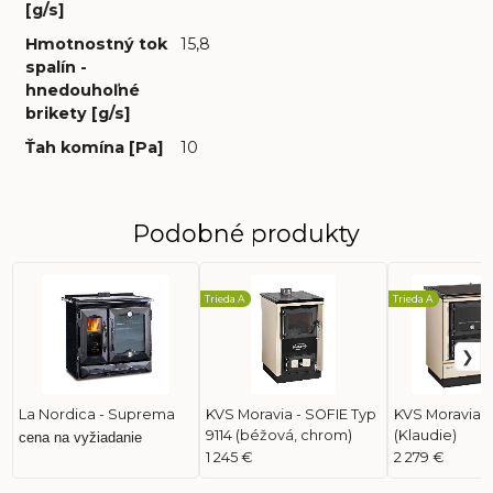
[g/s]
Hmotnostný tok
15,8
spalín -
hnedouhoľné
brikety [g/s]
Ťah komína [Pa]
10
Podobné produkty
Trieda A
Trieda A
La Nordica - Suprema
KVS Moravia - SOFIE Typ
KVS Moravia - 
9114 (béžová, chrom)
(Klaudie)
cena na vyžiadanie
1 245 €
2 279 €