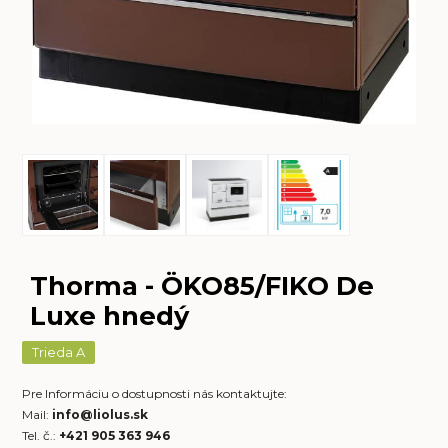
Thorma - ÖKO85/FIKO De
Luxe hnedý
Trieda A
Pre Informáciu o dostupnosti nás kontaktujte:
Mail:
info@liolus.sk
Tel. č.:
+421 905 363 946