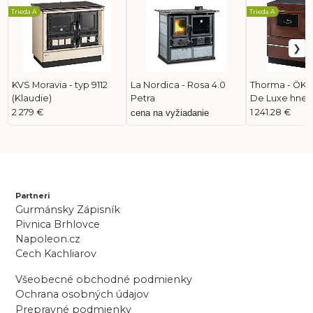
Trieda A
Trieda A
KVS Moravia - typ 9112
La Nordica - Rosa 4.0
Thorma - ÖKO
(Klaudie)
Petra
De Luxe hne
2 279 €
1 241.28 €
cena na vyžiadanie
Partneri
Gurmánsky Zápisník
Pivnica Brhlovce
Napoleon.cz
Cech Kachliarov
Všeobecné obchodné podmienky
Ochrana osobných údajov
Prepravné podmienky