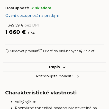
Dostupnosť:
skladom
Overiť dostupnosť na predajni
1 349.59
€
bez DPH
1 660
€
ks
Sledovať produkt
Pridať do obľúbených
Zdielať
Popis
Potrebujete poradiť?
Charakteristické vlastnosti
Velký výkon
Rozměrné topeniště, snadno přestavitelné na