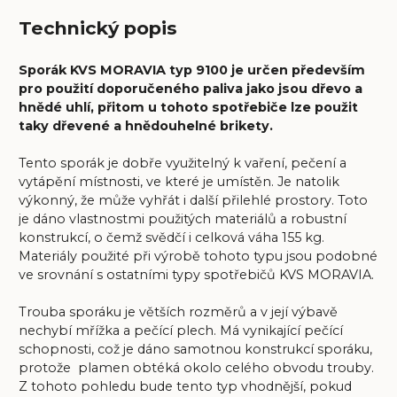
Technický popis
Sporák KVS MORAVIA typ 9100 je určen především
pro použití doporučeného paliva jako jsou dřevo a
hnědé uhlí, přitom u tohoto spotřebiče lze použit
taky dřevené a hnědouhelné brikety.
Tento sporák je dobře využitelný k vaření, pečení a
vytápění místnosti, ve které je umístěn. Je natolik
výkonný, že může vyhřát i další přilehlé prostory. Toto
je dáno vlastnostmi použitých materiálů a robustní
konstrukcí, o čemž svědčí i celková váha 155 kg.
Materiály použité při výrobě tohoto typu jsou podobné
ve srovnání s ostatními typy spotřebičů KVS MORAVIA.
Trouba sporáku je větších rozměrů a v její výbavě
nechybí mřížka a pečící plech. Má vynikající pečící
schopnosti, což je dáno samotnou konstrukcí sporáku,
protože plamen obtéká okolo celého obvodu trouby.
Z tohoto pohledu bude tento typ vhodnější, pokud