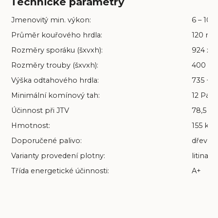
Technické parametry
Jmenovitý min. výkon:
6 – 10 
Průměr kouřového hrdla:
120 m
Rozměry sporáku (šxvxh):
924 x 
Rozměry trouby (šxvxh):
400 x 
Výška odtahového hrdla:
735 +-
Minimální komínový tah:
12 Pa
Účinnost při JTV
78,5 %
Hmotnost:
155 kg
Doporučené palivo:
dřevo a
Varianty provedení plotny:
litina 
Třída energetické účinnosti:
A+