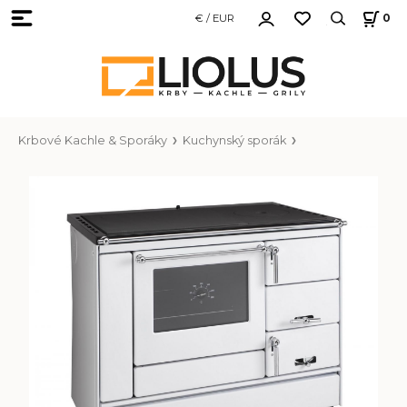
€ / EUR
0
Krbové Kachle & Sporáky
Kuchynský sporák