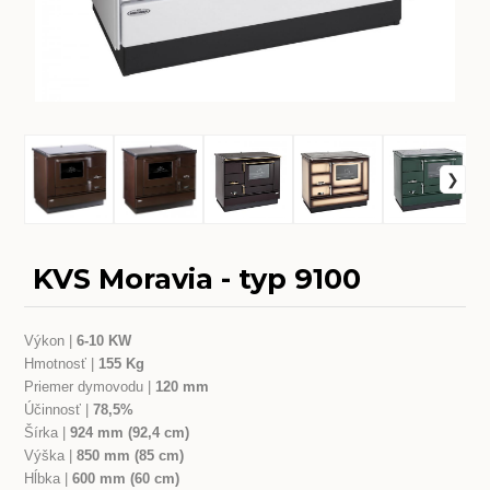
KVS Moravia - typ 9100
Výkon |
6-10 KW
Hmotnosť |
155 Kg
Priemer dymovodu |
120 mm
Účinnosť |
78,5%
Šírka |
924 mm (92,4 cm)
Výška |
850 mm (85 cm)
Hĺbka |
600 mm (60 cm)