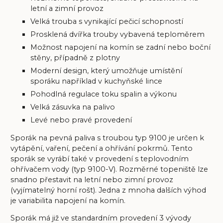
letní a zimní provoz
Velká trouba s vynikající pečicí schopností
Prosklená dvířka trouby vybavená teploměrem
Možnost napojení na komín se zadní nebo boční
stěny, případně z plotny
Moderní design, který umožňuje umístění
sporáku například v kuchyňské lince
Pohodlná regulace toku spalin a výkonu
Velká zásuvka na palivo
Levé nebo pravé provedení
Sporák na pevná paliva s troubou typ 9100 je určen k
vytápění, vaření, pečení a ohřívání pokrmů. Tento
sporák se vyrábí také v provedení s teplovodním
ohřívačem vody (typ 9100-V). Rozměrné topeniště lze
snadno přestavit na letní nebo zimní provoz
(vyjímatelný horní rošt). Jedna z mnoha dalších výhod
je variabilita napojení na komín.
Sporák má již ve standardním provedení 3 vývody