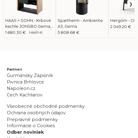
HAAS + SOHN - Krbové
Spartherm - Ambiente
Hergóm - Craf
kachle JONSBO čierna,
A3, čierna
2 049.20 €
2
woodstone
1 680.30 €
1 867 €
5 808.68 €
Partneri
Gurmánsky Zápisník
Pivnica Brhlovce
Napoleon.cz
Cech Kachliarov
Všeobecné obchodné podmienky
Ochrana osobných údajov
Prepravné podmienky
Informácie o Cookies
Odber noviniek