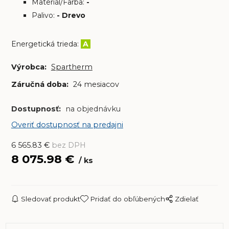
Materiál/Farba:
-
Palivo:
- Drevo
Energetická trieda:
A
Výrobca:
Spartherm
Záručná doba:
24 mesiacov
Dostupnosť:
na objednávku
Overiť dostupnosť na predajni
6 565.83
€
bez DPH
8 075.98
€
ks
Sledovať produkt
Pridať do obľúbených
Zdielať