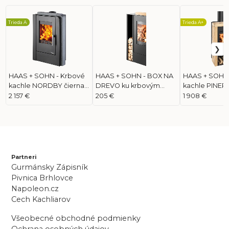
Trieda A
Trieda A+
HAAS + SOHN - Krbové
HAAS + SOHN - BOX NA
HAAS + SOHN 
kachle NORDBY čierna
DREVO ku krbovým
kachle PINE
Denim blue
kachliam NORDBY
čierna, wood
2 157 €
205 €
1 908 €
Partneri
Gurmánsky Zápisník
Pivnica Brhlovce
Napoleon.cz
Cech Kachliarov
Všeobecné obchodné podmienky