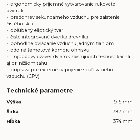
• ergonomicky príjemné vytvarovanie rukoväte
dvierok
• predohrev sekundárneho vzduchu pre zaistenie
čistého skla
• obľúbený eliptický tvar
• čisté integrované dvierka drevníka
• pohodlné ovládanie vzduchu jedným tiahlom
• odolná šamotová komora ohniska
• trojbodový uzáver dvierok zaisťujúcich tesnosť kachlí
aj pri nižšom ťahu
• príprava pre externé napojenie spaľovacieho
vzduchu (CPV)
Technické parametre
Výška
915 mm
Šírka
787 mm
Hĺbka
374 mm