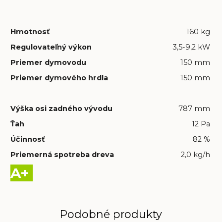
Hmotnosť
160 kg
Regulovateľný výkon
3,5-9,2 kW
Priemer dymovodu
150 mm
Priemer dymového hrdla
150 mm
Výška osi zadného vývodu
787 mm
Ťah
12 Pa
Účinnosť
82 %
Priemerná spotreba dreva
2,0 kg/h
A+
Podobné produkty