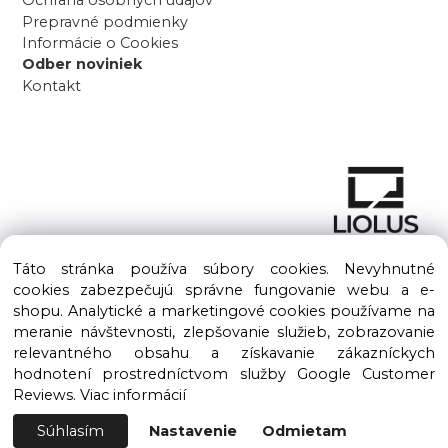
Ochrana osobných údajov
Prepravné podmienky
Informácie o Cookies
Odber noviniek
Kontakt
Táto stránka používa súbory cookies. Nevyhnutné
cookies zabezpečujú správne fungovanie webu a e-
shopu. Analytické a marketingové cookies používame na
meranie návštevnosti, zlepšovanie služieb, zobrazovanie
Copyright © 2016 – 2026 LIOLUS s.r.o. Všetky práva vyhradené.
relevantného obsahu a získavanie zákazníckych
Vytvorené spoločnosťou
LIOLUS, s.r.o.
hodnotení prostredníctvom služby Google Customer
Ku Bratke 11, Levice, 934 05
Reviews.
Viac informácií
Súhlasím
Nastavenie
Odmietam
Vytvorené systémom ClickEshop.sk