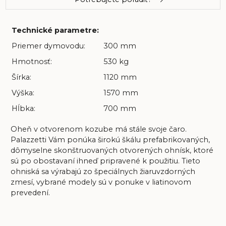
Technické parametre:
Priemer dymovodu:
300 mm
Hmotnosť:
530 kg
Šírka:
1120 mm
Výška:
1570 mm
Hĺbka:
700 mm
Oheň v otvorenom kozube má stále svoje čaro.
Palazzetti Vám ponúka širokú škálu prefabrikovaných,
dômyselne skonštruovaných otvorených ohnísk, ktoré
sú po obostavaní ihneď pripravené k použitiu. Tieto
ohniská sa výrabajú zo špeciálnych žiaruvzdorných
zmesí, vybrané modely sú v ponuke v liatinovom
prevedení.