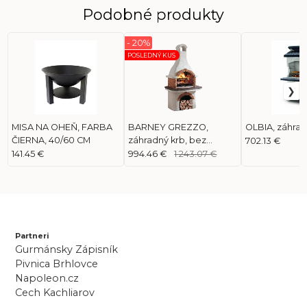
Podobné produkty
- 20%
POSLEDNÝ KUS
MISA NA OHEŇ, FARBA
BARNEY GREZZO,
OLBIA, záhrad
ČIERNA, 40/60 CM
záhradný krb, bez
702.13 €
náteru
141.45 €
994.46 €
1 243.07 €
Partneri
Gurmánsky Zápisník
Pivnica Brhlovce
Napoleon.cz
Cech Kachliarov