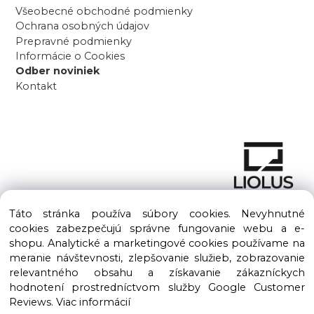
Všeobecné obchodné podmienky
Ochrana osobných údajov
Prepravné podmienky
Informácie o Cookies
Odber noviniek
Kontakt
Táto stránka používa súbory cookies. Nevyhnutné
cookies zabezpečujú správne fungovanie webu a e-
shopu. Analytické a marketingové cookies používame na
meranie návštevnosti, zlepšovanie služieb, zobrazovanie
Copyright © 2016 – 2026 LIOLUS s.r.o. Všetky práva vyhradené.
relevantného obsahu a získavanie zákazníckych
Vytvorené spoločnosťou
LIOLUS, s.r.o.
hodnotení prostredníctvom služby Google Customer
Ku Bratke 11, Levice, 934 05
Reviews.
Viac informácií