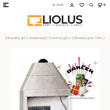
€ / EUR
0
Záhradný gril
Keramický / Oceľový gril
Záhradná pec / krb