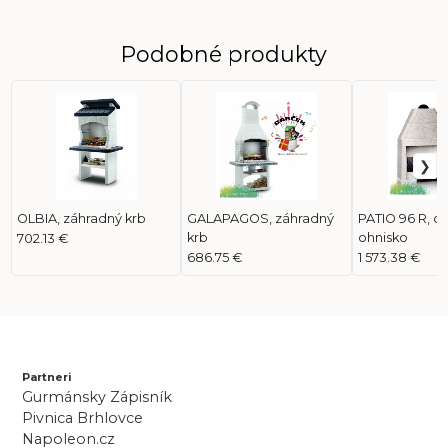
Podobné produkty
OLBIA, záhradný krb
GALAPAGOS, záhradný
PATIO 96 R, o
krb
ohnisko
702.13 €
686.75 €
1 573.38 €
Partneri
Gurmánsky Zápisník
Pivnica Brhlovce
Napoleon.cz