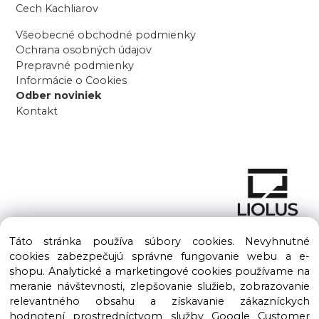
Cech Kachliarov
Všeobecné obchodné podmienky
Ochrana osobných údajov
Prepravné podmienky
Informácie o Cookies
Odber noviniek
Kontakt
Táto stránka používa súbory cookies. Nevyhnutné
cookies zabezpečujú správne fungovanie webu a e-
shopu. Analytické a marketingové cookies používame na
meranie návštevnosti, zlepšovanie služieb, zobrazovanie
Copyright © 2016 – 2026 LIOLUS s.r.o. Všetky práva vyhradené.
relevantného obsahu a získavanie zákazníckych
Vytvorené spoločnosťou
LIOLUS, s.r.o.
hodnotení prostredníctvom služby Google Customer