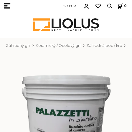
€ / EUR
0
Záhradný gril
Keramický / Oceľový gril
Záhradná pec / krb