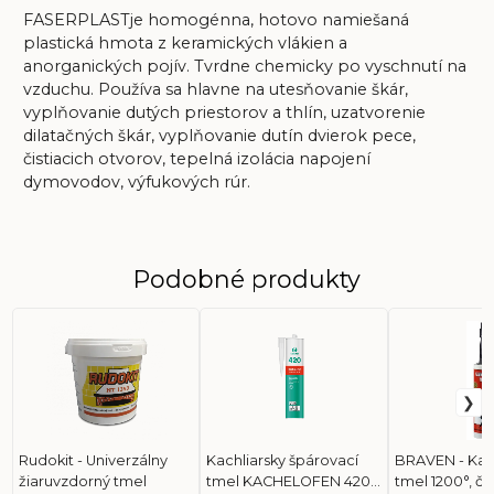
FASERPLASTje homogénna, hotovo namiešaná
plastická hmota z keramických vlákien a
anorganických pojív. Tvrdne chemicky po vyschnutí na
vzduchu. Používa sa hlavne na utesňovanie škár,
vyplňovanie dutých priestorov a thlín, uzatvorenie
dilatačných škár, vyplňovanie dutín dvierok pece,
čistiacich otvorov, tepelná izolácia napojení
dymovodov, výfukových rúr.
Podobné produkty
Rudokit - Univerzálny
Kachliarsky špárovací
BRAVEN - Kach
žiaruvzdorný tmel
tmel KACHELOFEN 420
tmel 1200°, či