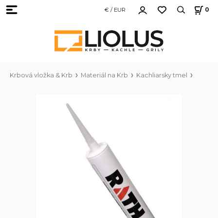
€ / EUR
0
Krbová vložka & Krb
Materiál na Krb
Kachliarsky tmel