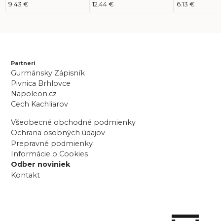
(biela), 310 ml kartuša
9.43 €
12.44 €
6.13 €
Partneri
Gurmánsky Zápisník
Pivnica Brhlovce
Napoleon.cz
Cech Kachliarov
Všeobecné obchodné podmienky
Ochrana osobných údajov
Prepravné podmienky
Informácie o Cookies
Odber noviniek
Kontakt