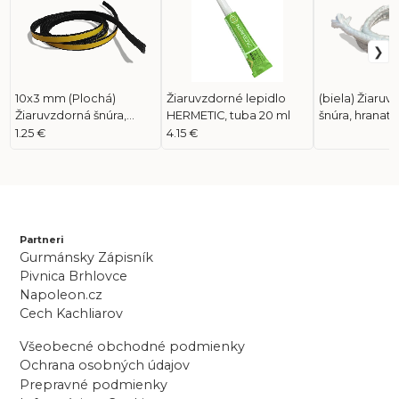
10x3 mm (Plochá)
Žiaruvzdorné lepidlo
(biela) Žiaruv
Žiaruvzdorná šnúra,
HERMETIC, tuba 20 ml
šnúra, hranatá
samolepiaca
1.25 €
4.15 €
Partneri
Gurmánsky Zápisník
Pivnica Brhlovce
Napoleon.cz
Cech Kachliarov
Všeobecné obchodné podmienky
Ochrana osobných údajov
Prepravné podmienky