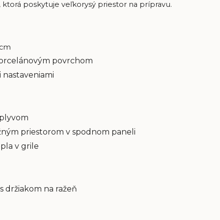
ktorá poskytuje veľkorysý priestor na prípravu.
 cm
s porcelánovým povrchom
i nastaveniami
vplyvom
žným priestorom v spodnom paneli
la v grile
s držiakom na ražeň