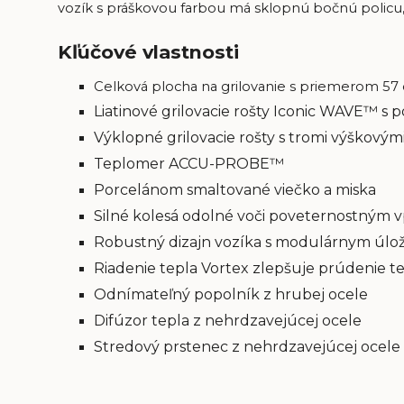
vozík s práškovou farbou má sklopnú bočnú policu, 
Kľúčové vlastnosti
Celková plocha na grilovanie s priemerom 57
Liatinové grilovacie rošty Iconic WAVE™ 
Výklopné grilovacie rošty s tromi výškovým
Teplomer ACCU-PROBE™
Porcelánom smaltované viečko a miska
Silné kolesá odolné voči poveternostným 
Robustný dizajn vozíka s modulárnym úlo
Riadenie tepla Vortex zlepšuje prúdenie tep
Odnímateľný popolník z hrubej ocele
Difúzor tepla z nehrdzavejúcej ocele
Stredový prstenec z nehrdzavejúcej ocele 