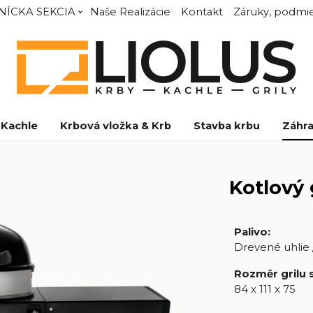
NÍCKA SEKCIA
Naše Realizácie
Kontakt
Záruky, podmie
Kachle
Krbová vložka & Krb
Stavba krbu
Záhra
Kotlový
Palivo
:
Drevené uhlie 
Rozměr grilu 
84 x 111 x 75