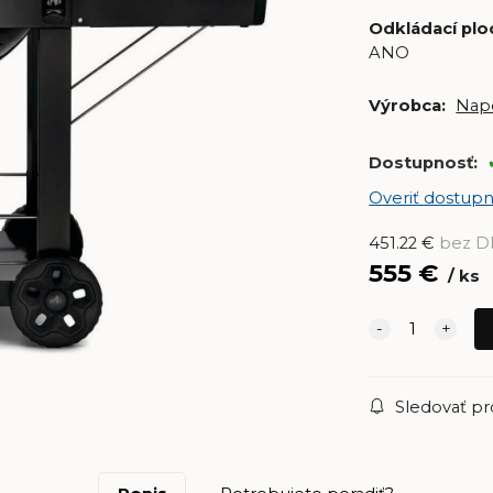
Odkládací plo
ANO
Výrobca:
Nap
Dostupnosť:
Overiť dostupn
451.22
€
bez 
555
€
ks
Sledovať p