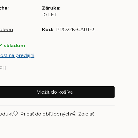
cha
:
Záruka
:
10 LET
oleon
Kód:
PRO22K-CART-3
skladom
osť na predajni
DPH
rodukt
Pridať do obľúbených
Zdielať