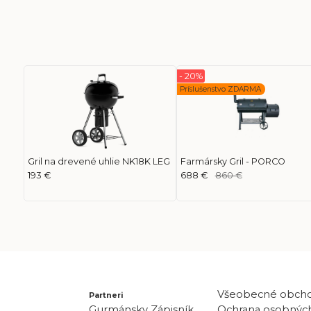
- 20%
Príslušenstvo ZDARMA
Gril na drevené uhlie NK18K LEG
Farmársky Gril - PORCO
193 €
688 €
860 €
Všeobecné obch
Partneri
Gurmánsky Zápisník
Ochrana osobných