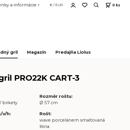
nky a informácie
0
ks
€ / EUR
dný gril
Magazín
Predajňa Liolus
 gril PRO22K CART-3
Rozměr roštu
:
/ brikety
Ø 57 cm
s/v/h
:
Rošt
:
wave porcelánem smaltovaná
litina