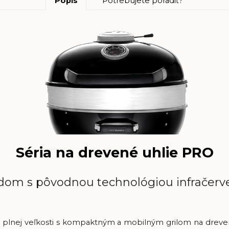
Popis
Potrebujete poradiť?
Séria na drevené uhlie PRO
adom s pôvodnou technológiou infračerv
 v plnej veľkosti s kompaktným a mobilným grilom na dreve