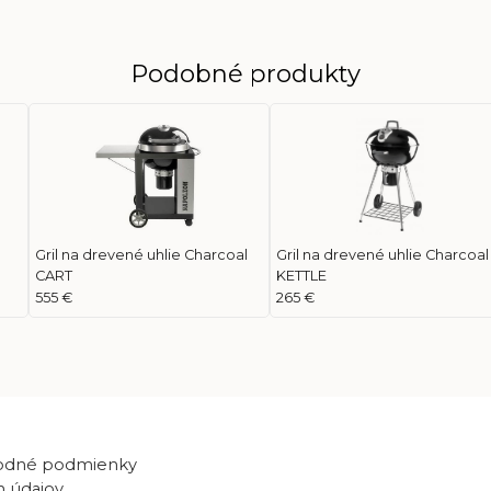
Podobné produkty
Gril na drevené uhlie Charcoal
Gril na drevené uhlie Charcoal
CART
KETTLE
555 €
265 €
odné podmienky
 údajov