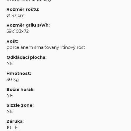
Rozměr roštu
:
Ø 57 cm
Rozměr grilu s/v/h
:
59x103x72
Rošt
:
porcelánem smaltovaný litinový rošt
Odkládací plocha
:
NE
Hmotnost
:
30 kg
Boční hořák
:
NE
Sizzle zone
:
NE
Záruka
:
10 LET