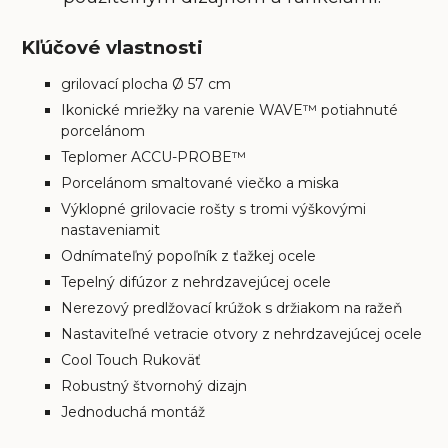
Kľúčové vlastnosti
grilovací plocha Ø 57 cm
Ikonické mriežky na varenie WAVE™ potiahnuté
porcelánom
Teplomer ACCU-PROBE™
Porcelánom smaltované viečko a miska
Výklopné grilovacie rošty s tromi výškovými
nastaveniami
t
Odnímateľný popoľník z ťažkej ocele
Tepelný difúzor z nehrdzavejúcej ocele
Nerezový predlžovací krúžok s držiakom na ražeň
Nastaviteľné vetracie otvory z nehrdzavejúcej ocele
Cool Touch Rukoväť
Robustný štvornohý dizajn
Jednoduchá montáž