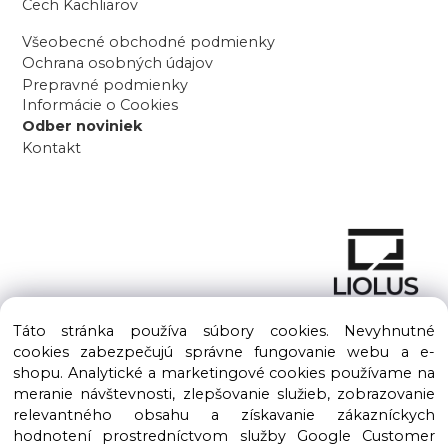
Cech Kachliarov
Všeobecné obchodné podmienky
Ochrana osobných údajov
Prepravné podmienky
Informácie o Cookies
Odber noviniek
Kontakt
Táto stránka používa súbory cookies. Nevyhnutné
cookies zabezpečujú správne fungovanie webu a e-
shopu. Analytické a marketingové cookies používame na
meranie návštevnosti, zlepšovanie služieb, zobrazovanie
Copyright © 2016 – 2026 LIOLUS s.r.o. Všetky práva vyhradené.
relevantného obsahu a získavanie zákazníckych
Vytvorené spoločnosťou
LIOLUS, s.r.o.
hodnotení prostredníctvom služby Google Customer