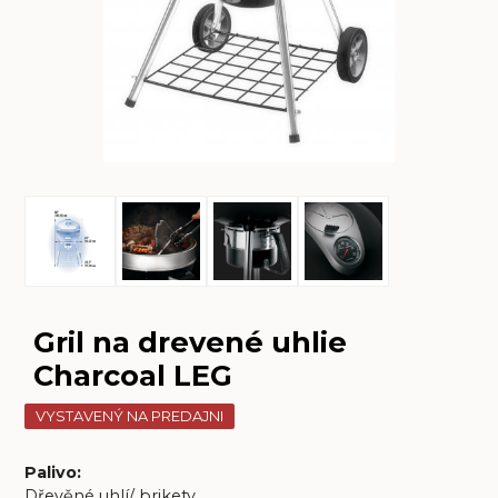
Gril na drevené uhlie
Charcoal LEG
VYSTAVENÝ NA PREDAJNI
Palivo
:
Dřevěné uhlí/ brikety