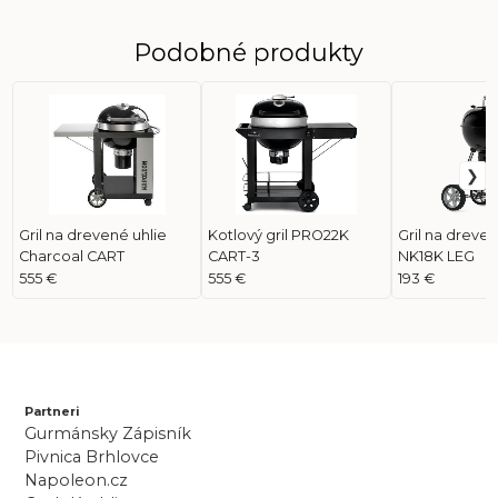
Podobné produkty
Gril na drevené uhlie
Kotlový gril PRO22K
Gril na dreven
Charcoal CART
CART-3
NK18K LEG
555 €
555 €
193 €
Partneri
Gurmánsky Zápisník
Pivnica Brhlovce
Napoleon.cz