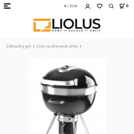
€ / EUR
0
Záhradný gril
Grily na drevené uhlie