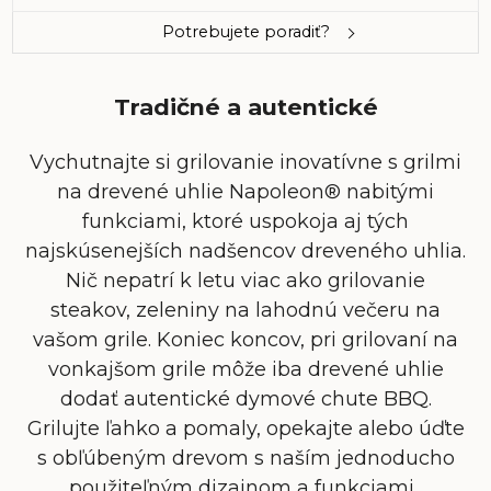
Potrebujete poradiť?
Tradičné a autentické
Vychutnajte si grilovanie inovatívne s grilmi
na drevené uhlie Napoleon®
nabitými
funkciami, ktoré uspokoja aj tých
najskúsenejších nadšencov dreveného uhlia.
Nič nepatrí k letu viac ako grilovanie
steakov, zeleniny na lahodnú večeru na
vašom grile. Koniec koncov, pri grilovaní na
vonkajšom grile môže iba drevené uhlie
dodať autentické
dymové chute
BBQ
.
Grilujte ľ
ahko
a pomaly, opekajte alebo úďte
s obľúbeným drevom s naším jednoducho
použiteľným dizajnom a funkciami.