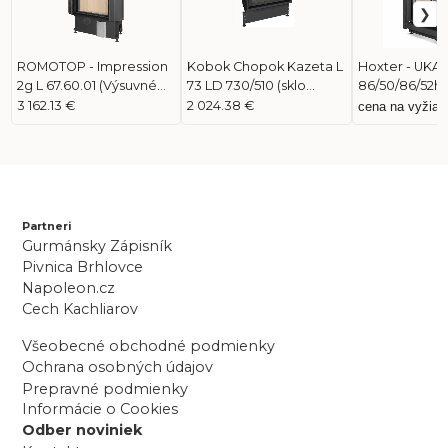
ROMOTOP - Impression
Kobok Chopok Kazeta L
Hoxter - UKA
2g L 67.60.01 (Výsuvné
73 LD 730/510 (sklo
86/50/86/52h
dvere a dvojité
modern)
3 162.13 €
2 024.38 €
cena na vyžiad
presklenie)
Partneri
Gurmánsky Zápisník
Pivnica Brhlovce
Napoleon.cz
Cech Kachliarov
Všeobecné obchodné podmienky
Ochrana osobných údajov
Prepravné podmienky
Informácie o Cookies
Odber noviniek