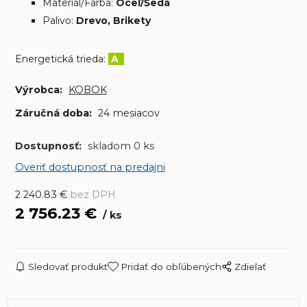
Materiál/Farba:
Oceľ/Šedá
Palivo:
Drevo, Brikety
Energetická trieda:
A
Výrobca:
KOBOK
Záručná doba:
24 mesiacov
Dostupnosť:
skladom 0 ks
Overiť dostupnosť na predajni
2 240.83
€
bez DPH
2 756.23
€
ks
Sledovať produkt
Pridať do obľúbených
Zdielať