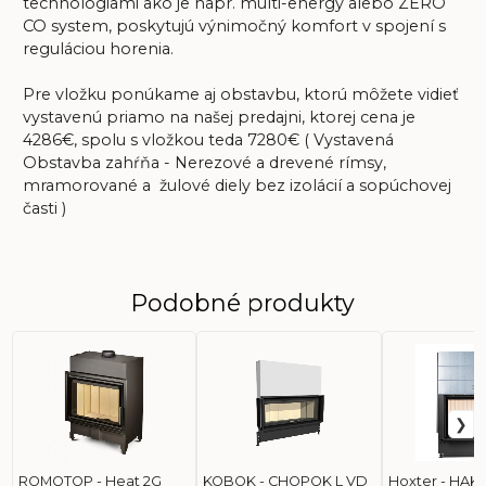
technológiami ako je napr. multi-energy alebo ZERO
CO system, poskytujú výnimočný komfort v spojení s
reguláciou horenia.
Pre vložku ponúkame aj obstavbu, ktorú môžete vidieť
vystavenú priamo na našej predajni, ktorej cena je
4286€, spolu s vložkou teda 7280€ ( Vystavená
Obstavba zahŕňa - Nerezové a drevené rímsy,
mramorované a žulové diely bez izolácií a sopúchovej
časti )
Podobné produkty
ROMOTOP - Heat 2G
KOBOK - CHOPOK L VD
Hoxter - HAKA