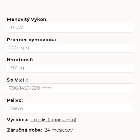
Menovitý Výkon
:
Priemer dymovodu
:
Hmotnosť
:
Š x V x H
:
Palivo
:
Výrobca:
Fondis (Francúzsko)
Záručná doba:
24 mesiacov