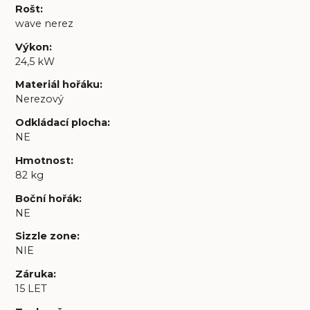
Rošt
:
wave nerez
Výkon
:
24,5 kW
Materiál hořáku
:
Nerezový
Odkládací plocha
:
NE
Hmotnost
:
82 kg
Boční hořák
:
NE
Sizzle zone
:
NIE
Záruka
:
15 LET