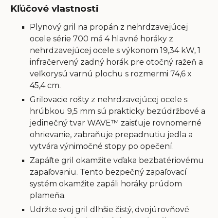
Kľúčové vlastnosti
Plynový gril na propán z nehrdzavejúcej
ocele série 700 má 4 hlavné horáky z
nehrdzavejúcej ocele s výkonom 19,34 kW, 1
infračervený zadný horák pre otočný ražeň a
veľkorysú varnú plochu s rozmermi 74,6 x
45,4 cm.
Grilovacie rošty z nehrdzavejúcej ocele s
hrúbkou 9,5 mm sú prakticky bezúdržbové a
jedinečný tvar WAVE™ zaisťuje rovnomerné
ohrievanie, zabraňuje prepadnutiu jedla a
vytvára výnimočné stopy po opečení.
Zapáľte gril okamžite vďaka bezbatériovému
zapaľovaniu. Tento bezpečný zapaľovací
systém okamžite zapáli horáky prúdom
plameňa.
Udržte svoj gril dlhšie čistý, dvojúrovňové