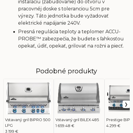
inštaláciu (zabudovanie) do otvoru v
pracovnéj doske s toleranciou 5cm pre
výrezy. Táto jednotka bude vyžadovať
elektrické napájanie 240V.
Presná regulácia teploty a teplomer ACCU-
PROBE™ zabezpečia, že budete s ľahkosťou
opekať, údiť, opekať, grilovať na rožni a piecť.
Podobné produkty
Vstavaný gril BIPRO 500
Vstavaný gril BILEX 485
Prestige BIP
LPG
1 659.48 €
4 299 €
3 199 €