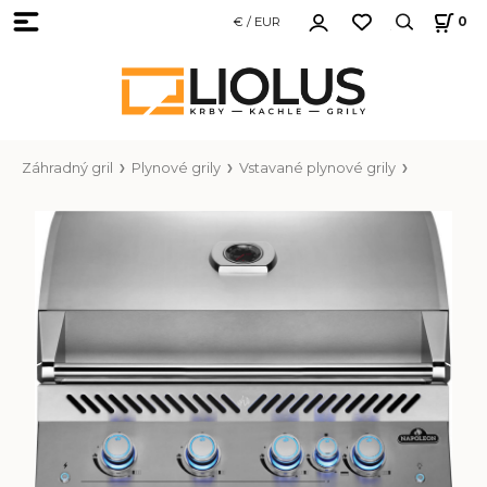
€ / EUR
0
Záhradný gril
Plynové grily
Vstavané plynové grily