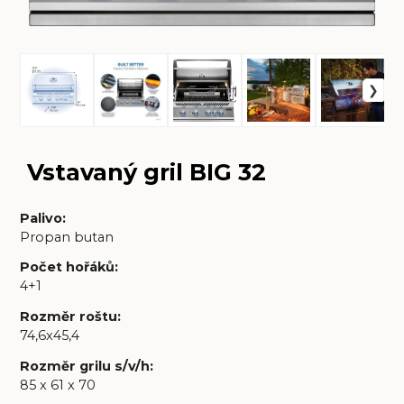
Vstavaný gril BIG 32
Palivo
:
Propan butan
Počet hořáků
:
4+1
Rozměr roštu
:
74,6x45,4
Rozměr grilu s/v/h
:
85 x 61 x 70