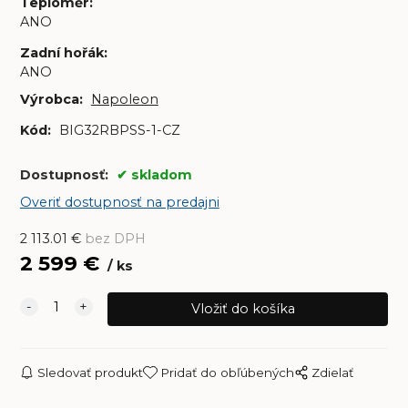
Teploměr
:
ANO
Zadní hořák
:
ANO
Výrobca:
Napoleon
Kód:
BIG32RBPSS-1-CZ
Dostupnosť:
skladom
Overiť dostupnosť na predajni
2 113.01
€
bez DPH
2 599
€
ks
Sledovať produkt
Pridať do obľúbených
Zdielať