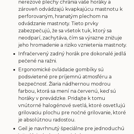
nerezové plechy chránia vaše horáky a
zároveň odvádzajú kvapkajúcu mastnotu k
perforovaným, hranatým plechom na
odvádzanie mastnoty. Tieto prvky
zabezpečujú, že sa všetok tuk, ktorý sa
neodparí, zachytáva, čím sa výrazne znižuje
jeho hromadenie a riziko vznietenia mastnoty.
Infračervený zadný horák pre dokonalé jedlá
pečené na ražni.
Ergonomické ovládacie gombíky sú
podsvietené pre príjemnú atmosféru a
bezpečnosť. Žiaria nádhernou modrou
farbou, ktorá sa mení na červenú, keď sú
horáky v prevádzke. Pridajte k tomu
vnútorné halogénové svetlá, ktoré osvetľujú
grilovaciu plochu pre nočné grilovanie, ktoré
je absolútnou radosťou.
Geil je navrhnutý špeciálne pre jednoduchú