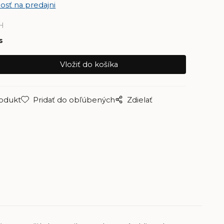
osť na predajni
H
s
rodukt
Pridať do obľúbených
Zdielať