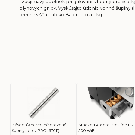
Zaujímavý doplnok pri grilovaní, vhodný pre všetky
plynových grilov. Vyskúšajte údenie vonné šupiny (l
orech • višňa • jablko Balenie: cca 1 kg
Zásobník na vonné drevené
SmokerBox pre Prestige PR
šupiny nerez PRO (67011)
500 WiFi