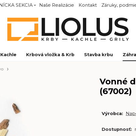
NÍCKA SEKCIA
Naše Realizácie
Kontakt
Záruky, podmie
Kachle
Krbová vložka & Krb
Stavba krbu
Záhra
vo
Vonné d
(67002)
Výrobca:
Nap
Dostupnosť: