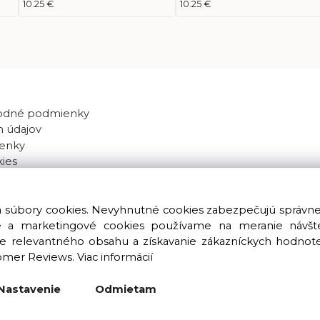
10.25 €
10.25 €
odné podmienky
 údajov
enky
kies
va súbory cookies. Nevyhnutné cookies zabezpečujú správn
ké a marketingové cookies používame na meranie návštev
nie relevantného obsahu a získavanie zákazníckych hodnot
omer Reviews.
Viac informácií
Copyright © 2016 – 2026 LIOLUS s.r.o. Všetky práva vyhradené.
Vytvorené spoločnosťou
LIOLUS, s.r.o.
Nastavenie
Odmietam
Ku Bratke 11, Levice, 934 05