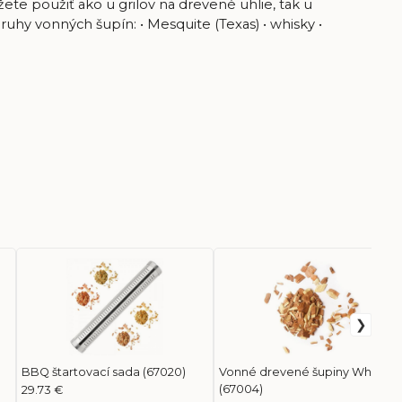
te použiť ako u grilov na drevené uhlie, tak u
ruhy vonných šupín: • Mesquite (Texas) • whisky •
BBQ štartovací sada (67020)
Vonné drevené šupiny Whisky
(67004)
29.73 €