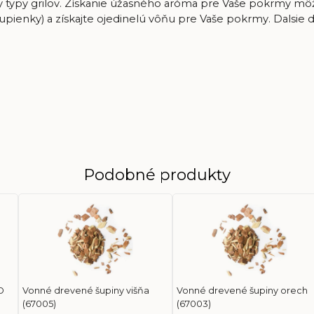
 typy grilov. Získanie úžasného aróma pre Vaše pokrmy môže
upienky) a získajte ojedinelú vôňu pre Vaše pokrmy. Dalsie d
Podobné produkty
O
Vonné drevené šupiny višňa
Vonné drevené šupiny orech
(67005)
(67003)