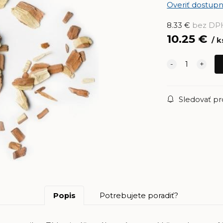
Overiť dostupn
8.33
€
bez DP
10.25
€
k
Sledovať p
Popis
Potrebujete poradiť?