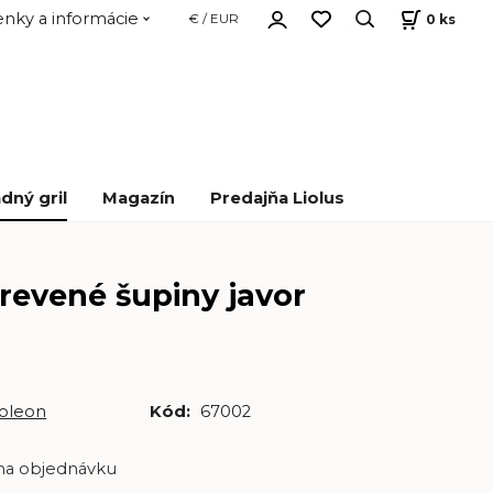
nky a informácie
0
ks
€ / EUR
dný gril
Magazín
Predajňa Liolus
revené šupiny javor
oleon
Kód:
67002
na objednávku