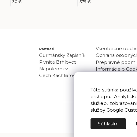
30 €
379 €
Všeobecné obch
Partneri
Gurmánsky Zápisník
Ochrana osobných
Pivnica Brhlovce
Prepravné podmi
Napoleon.cz
Informácie o Coo
Cech Kachliarov
Odber noviniek
Kontakt
Táto stránka použí
e-shopu. Analytic
služieb, zobrazova
služby Google Cust
Súhlasím