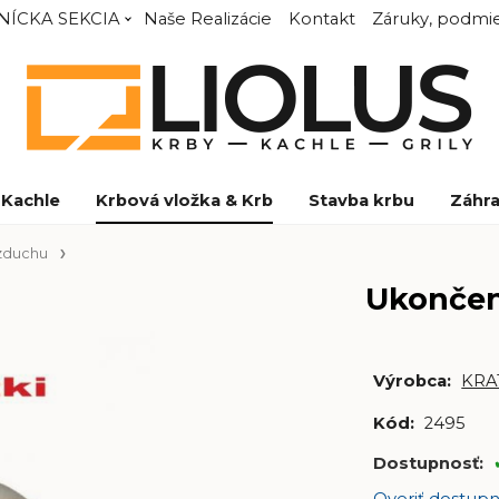
NÍCKA SEKCIA
Naše Realizácie
Kontakt
Záruky, podmie
Kachle
Krbová vložka & Krb
Stavba krbu
Záhra
vzduchu
Ukončen
Výrobca:
KRA
Kód:
2495
Dostupnosť:
Overiť dostupn