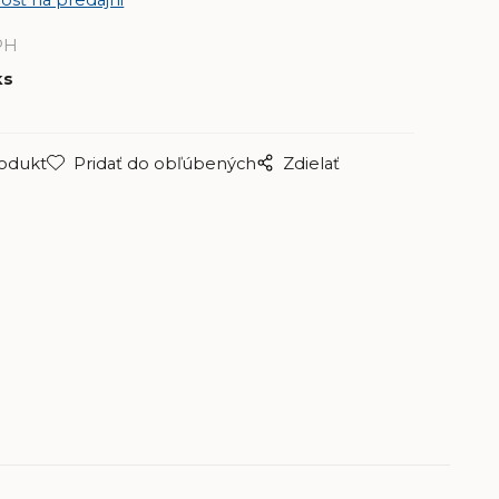
PH
ks
rodukt
Pridať do obľúbených
Zdielať