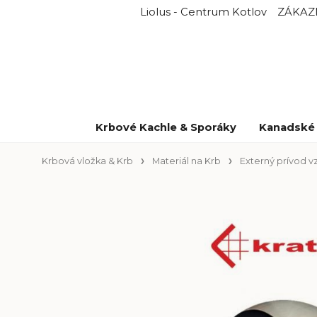
Liolus - Centrum Kotlov
ZÁKAZ
Krbové Kachle & Sporáky
Kanadské 
Krbová vložka & Krb
Materiál na Krb
Externý prívod 