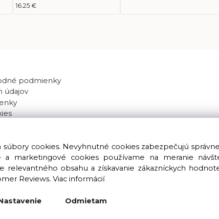
16.25 €
odné podmienky
 údajov
enky
kies
va súbory cookies. Nevyhnutné cookies zabezpečujú správn
ké a marketingové cookies používame na meranie návštev
nie relevantného obsahu a získavanie zákazníckych hodnot
omer Reviews.
Viac informácií
Copyright © 2016 – 2026 LIOLUS s.r.o. Všetky práva vyhradené.
Vytvorené spoločnosťou
LIOLUS, s.r.o.
Nastavenie
Odmietam
Ku Bratke 11, Levice, 934 05