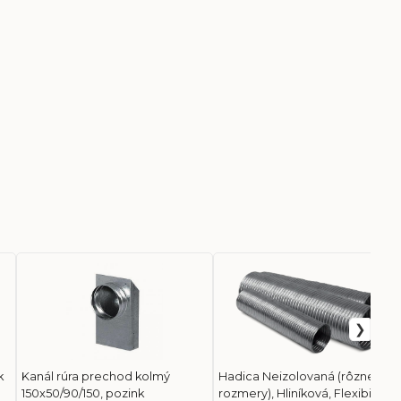
k
Kanál rúra prechod kolmý
Hadica Neizolovaná (rôzne
150x50/90/150, pozink
rozmery), Hliníková, Flexibilná