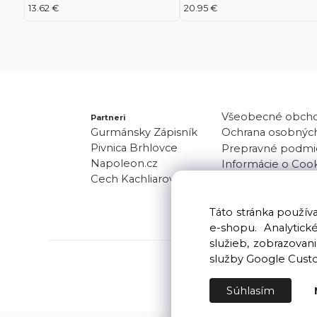
13.62 €
20.95 €
Všeobecné obch
Partneri
Gurmánsky Zápisník
Ochrana osobných
Pivnica Brhlovce
Prepravné podmi
Napoleon.cz
Informácie o Coo
Cech Kachliarov
Odber noviniek
Kontakt
Táto stránka použí
e-shopu. Analytic
služieb, zobrazova
služby Google Cust
Súhlasím