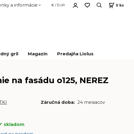
nky a informácie
0
ks
€ / EUR
dný gril
Magazín
Predajňa Liolus
ie na fasádu o125, NEREZ
TKI
Záručná doba:
24 mesiacov
skladom
osť na predajni