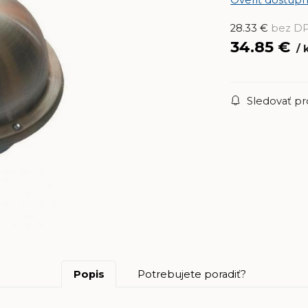
28.33
€
bez D
34.85
€
Sledovať p
Popis
Potrebujete poradiť?