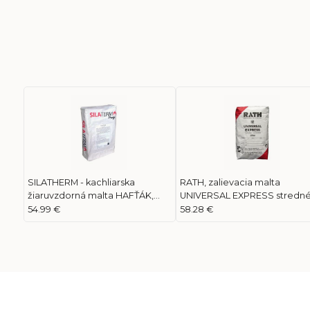
SILATHERM - kachliarska
RATH, zalievacia malta
žiaruvzdorná malta HAFŤÁK,
UNIVERSAL EXPRESS stredn
20Kg
zrno, hydraulická väzba, 0-3
54.99 €
58.28 €
25Kg