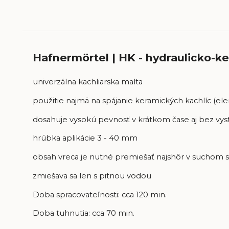
Hafnermörtel | HK - hydraulicko-k
univerzálna kachliarska malta
použitie najmä na spájanie keramických kachlíc (el
dosahuje vysokú pevnosť v krátkom čase aj bez vys
hrúbka aplikácie 3 - 40 mm
obsah vreca je nutné premiešať najshôr v suchom 
zmiešava sa len s pitnou vodou
Doba spracovateľnosti: cca 120 min.
Doba tuhnutia: cca 70 min.