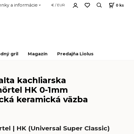
nky a informácie
0
ks
€ / EUR
dný gril
Magazín
Predajňa Liolus
lta kachliarska
örtel HK 0-1mm
ická keramická väzba
el | HK (Universal Super Classic)