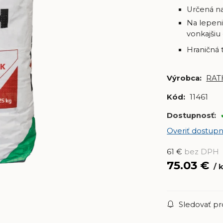
Určená na
Na lepeni
vonkajšiu
Hraničná 
Výrobca:
RAT
Kód:
11461
Dostupnosť:
Overiť dostupn
61
€
bez DPH
75.03
€
Sledovať p