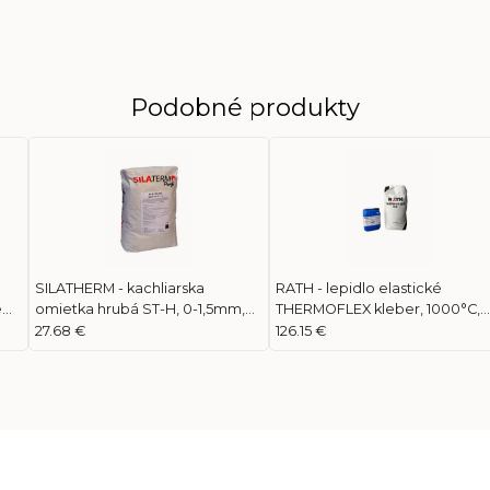
Podobné produkty
SILATHERM - kachliarska
RATH - lepidlo elastické
é
omietka hrubá ST-H, 0-1,5mm,
THERMOFLEX kleber, 1000°C,
mm,
25kg
21Kg (15+6)
27.68 €
126.15 €