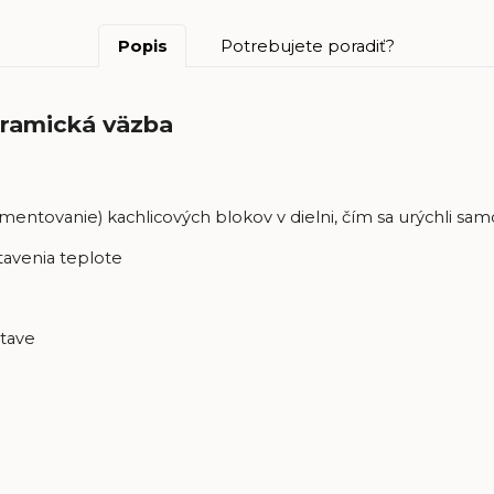
Popis
Potrebujete poradiť?
eramická väzba
ementovanie) kachlicových blokov v dielni, čím sa urýchli s
tavenia teplote
stave