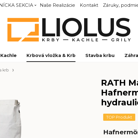
NÍCKA SEKCIA
Naše Realizácie
Kontakt
Záruky, podmie
Kachle
Krbová vložka & Krb
Stavba krbu
Záhra
a krb
RATH Ma
Hafnerm
hydraul
TOP Produkt
Hafnermört