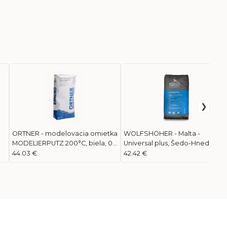
ORTNER - modelovacia omietka
WOLFSHÖHER - Malta -
MODELIERPUTZ 200°C, biela, 0-
Universal plus, Šedo-Hnedá
0,5mm, 20kg
(Zrznitosť 0-1 mm), 1200°C, 25Kg
44.03 €
42.42 €