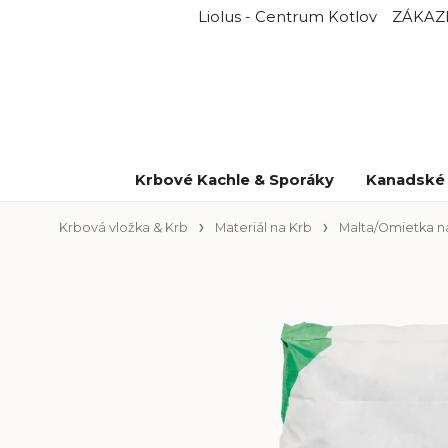
Liolus - Centrum Kotlov
ZÁKAZ
Krbové Kachle & Sporáky
Kanadské 
Krbová vložka & Krb
Materiál na Krb
Malta/Omietka n