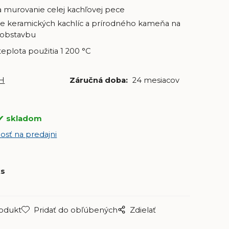
 murovanie celej kachľovej pece
e keramických kachlíc a prírodného kameňa na
 obstavbu
teplota použitia 1 200 °C
H
Záručná doba:
24 mesiacov
skladom
osť na predajni
ks
rodukt
Pridať do obľúbených
Zdielať