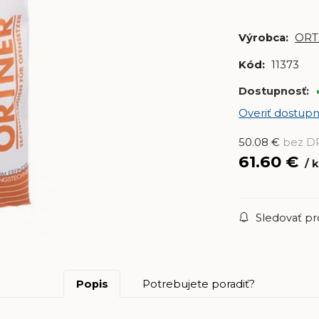
Výrobca:
ORT
Kód:
11373
Dostupnosť:
Overiť dostupn
50.08
€
bez D
61.60
€
k
Sledovať p
Popis
Potrebujete poradiť?