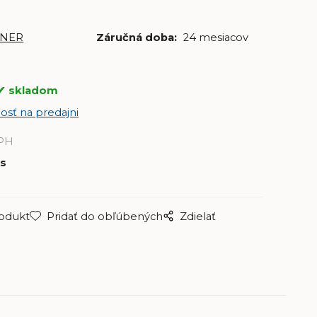
NER
Záručná doba:
24 mesiacov
skladom
osť na predajni
PH
s
rodukt
Pridať do obľúbených
Zdielať