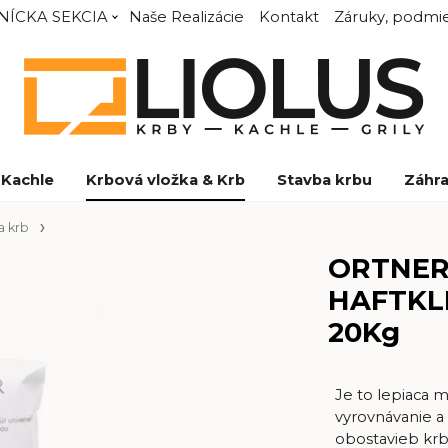
NÍCKA SEKCIA
Naše Realizácie
Kontakt
Záruky, podmie
Kachle
Krbová vložka & Krb
Stavba krbu
Záhra
a krb
ORTNER 
HAFTKLE
20Kg
Je to lepiaca m
vyrovnávanie a
obostavieb krbo