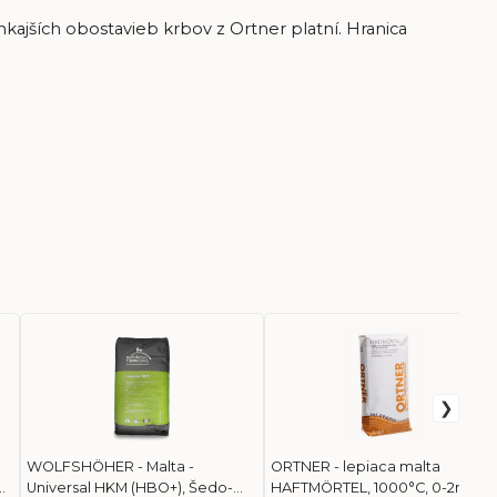
nkajších obostavieb krbov z Ortner platní. Hranica
WOLFSHÖHER - Malta -
ORTNER - lepiaca malta
Universal HKM (HBO+), Šedo-
HAFTMÖRTEL, 1000°C, 0-2mm,