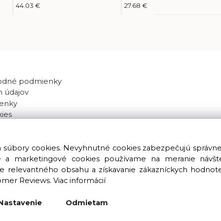
1mm, 20kg
25kg
44.03 €
27.68 €
odné podmienky
 údajov
enky
kies
va súbory cookies. Nevyhnutné cookies zabezpečujú správn
ké a marketingové cookies používame na meranie návštev
nie relevantného obsahu a získavanie zákazníckych hodnot
omer Reviews.
Viac informácií
Copyright © 2016 – 2026 LIOLUS s.r.o. Všetky práva vyhradené.
Vytvorené spoločnosťou
LIOLUS, s.r.o.
Nastavenie
Odmietam
Ku Bratke 11, Levice, 934 05