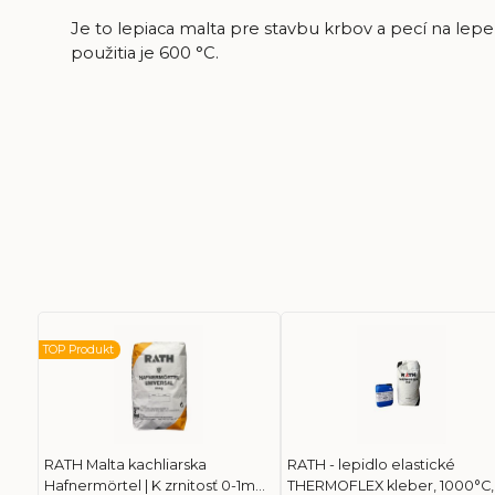
Je to lepiaca malta pre stavbu krbov a pecí na lepe
použitia je 600 °C.
TOP Produkt
RATH Malta kachliarska
RATH - lepidlo elastické
Hafnermörtel | K zrnitosť 0-1mm,
THERMOFLEX kleber, 1000°C,