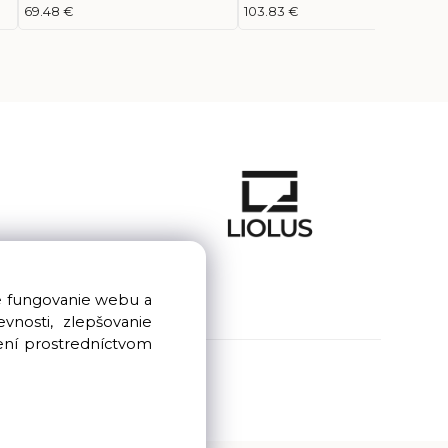
Hnedá (Zrznitosť 0-1 mm),
šedá, 20Kg
69.48 €
103.83 €
1200°C, 25Kg
e fungovanie webu a
nosti, zlepšovanie
ení prostredníctvom