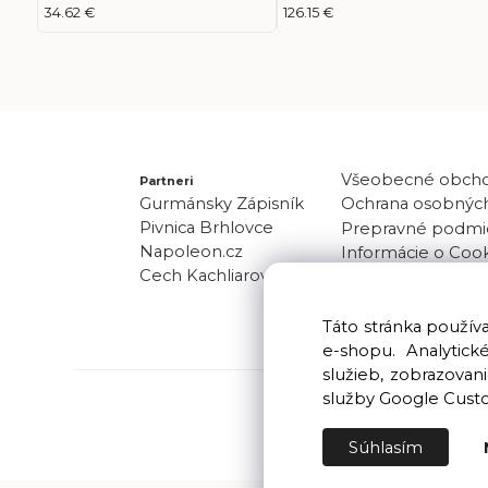
25kg, keramická väzba
21Kg (15+6)
34.62 €
126.15 €
(Universal)
Všeobecné obch
Partneri
Gurmánsky Zápisník
Ochrana osobných
Pivnica Brhlovce
Prepravné podmi
Napoleon.cz
Informácie o Coo
Cech Kachliarov
Odber noviniek
Kontakt
Táto stránka použí
e-shopu. Analytic
služieb, zobrazova
služby Google Cust
Súhlasím