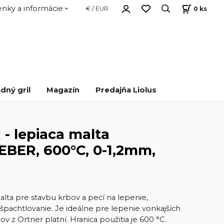
nky a informácie
0
ks
€ / EUR
dný gril
Magazín
Predajňa Liolus
- lepiaca malta
BER, 600°C, 0-1,2mm,
alta pre stavbu krbov a pecí na lepenie,
 špachtlovanie. Je ideálne pre lepenie vonkajších
v z Ortner platní. Hranica použitia je 600 °C.