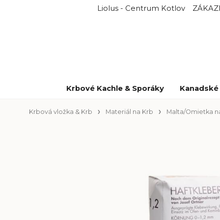
Liolus - Centrum Kotlov
ZÁKAZ
Krbové Kachle & Sporáky
Kanadské 
Krbová vložka & Krb
Materiál na Krb
Malta/Omietka n