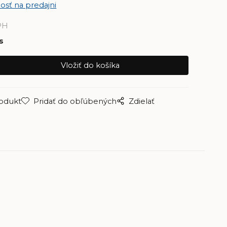
osť na predajni
PH
s
rodukt
Pridať do obľúbených
Zdielať