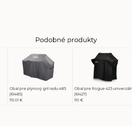
Podobné produkty
Obal pre plynový gril radu 485
Obal pre Rogue 425 univerzál
(61485)
(61427)
115.01 €
110 €