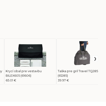
ny
Krycí obal pre vestavbu
Taška pre gril Travel TQ285
BILEX605 (61606)
(61285)
65.01 €
39.97 €