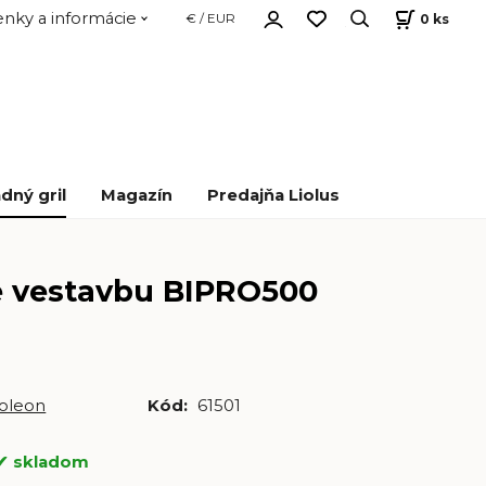
nky a informácie
0
ks
€ / EUR
dný gril
Magazín
Predajňa Liolus
e vestavbu BIPRO500
oleon
Kód:
61501
skladom