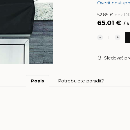
Overiť dostupn
52.85
€
bez D
65.01
€
k
Sledovať p
Popis
Potrebujete poradiť?