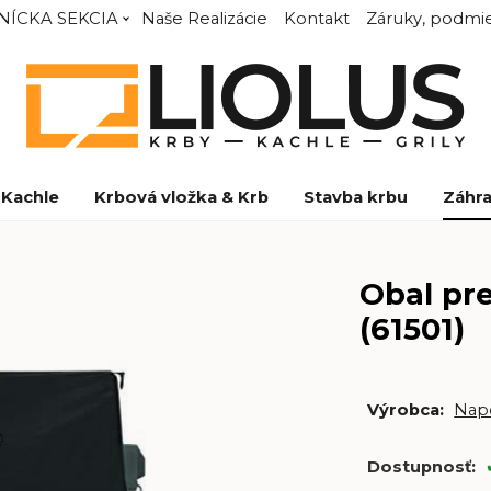
NÍCKA SEKCIA
Naše Realizácie
Kontakt
Záruky, podmie
Kachle
Krbová vložka & Krb
Stavba krbu
Záhra
Obal pr
(61501)
Výrobca:
Nap
Dostupnosť: