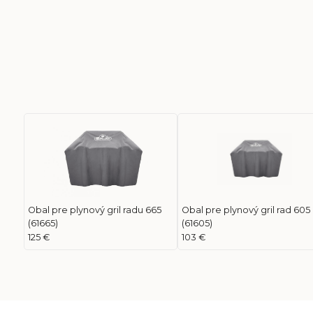
Obal pre plynový gril radu 665
Obal pre plynový gril rad 605
(61665)
(61605)
125 €
103 €