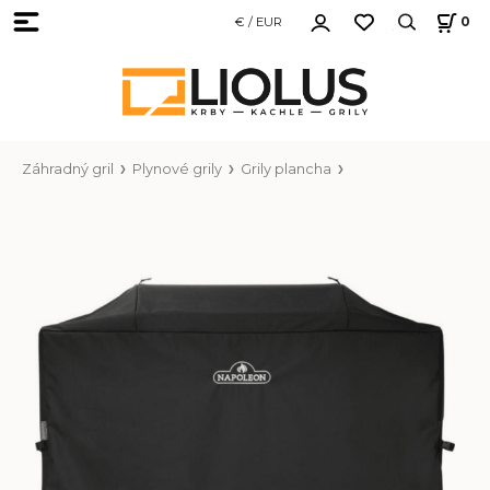
€ / EUR
0
Záhradný gril
Plynové grily
Grily plancha