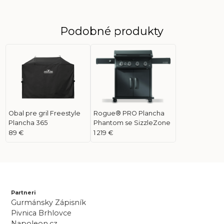
Podobné produkty
Obal pre gril Freestyle
Rogue® PRO Plancha
Plancha 365
Phantom se SizzleZone
89 €
1 219 €
Partneri
Gurmánsky Zápisník
Pivnica Brhlovce
Napoleon.cz