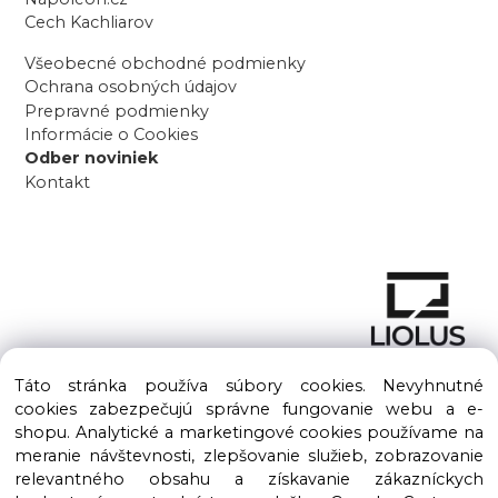
Cech Kachliarov
Všeobecné obchodné podmienky
Ochrana osobných údajov
Prepravné podmienky
Informácie o Cookies
Odber noviniek
Kontakt
Táto stránka používa súbory cookies. Nevyhnutné
cookies zabezpečujú správne fungovanie webu a e-
shopu. Analytické a marketingové cookies používame na
meranie návštevnosti, zlepšovanie služieb, zobrazovanie
Copyright © 2016 – 2026 LIOLUS s.r.o. Všetky práva vyhradené.
relevantného obsahu a získavanie zákazníckych
Vytvorené spoločnosťou
LIOLUS, s.r.o.