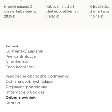
Krbové náradie 3-
Krbové náradie 3-
Krbové náradi
dielne, farba čierna,
dielne, oceľ čierna,
dielne, farba 
náradie farba nerezová,
rukoväť nerezová, sieťka
náradie farba
211.15 €
49.20 €
140.43 €
s rúčkami z orech. dreva
antracitová
s rúčkami z o
Partneri
Gurmánsky Zápisník
Pivnica Brhlovce
Napoleon.cz
Cech Kachliarov
Všeobecné obchodné podmienky
Ochrana osobných údajov
Prepravné podmienky
Informácie o Cookies
Odber noviniek
Kontakt