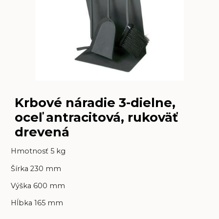
Krbové náradie 3-dielne,
oceľ antracitová, rukoväť
drevená
Hmotnosť 5 kg
Šírka 230 mm
Výška 600 mm
Hĺbka 165 mm