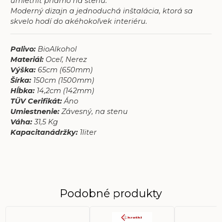
umietniť priamo na stenu.
Moderný dizajn a jednoduchá inštalácia, ktorá sa
skvelo hodí do akéhokoľvek interiéru.
Palivo:
BioAlkohol
Materiál:
Oceľ, Nerez
Výška:
65cm (650mm)
Šírka:
150cm (1500mm)
Hĺbka:
14,2cm (142mm)
TÜV Cerifikát:
Áno
Umiestnenie:
Závesný, na stenu
Váha:
31,5 Kg
Kapacitanádržky:
1liter
Podobné produkty