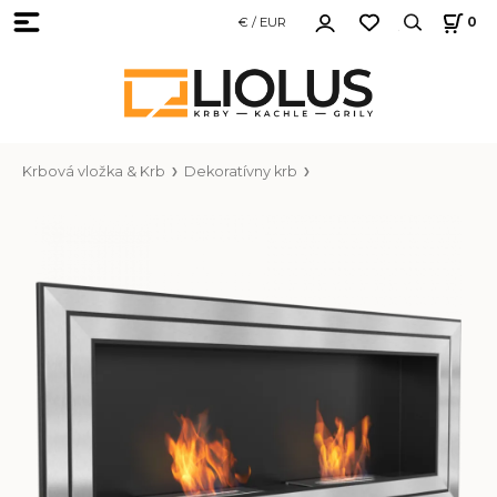
€ / EUR
0
Krbová vložka & Krb
Dekoratívny krb