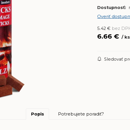
Dostupnosť:
Overiť dostupn
5.42
€
bez DP
6.66
€
k
Sledovať p
Popis
Potrebujete poradiť?