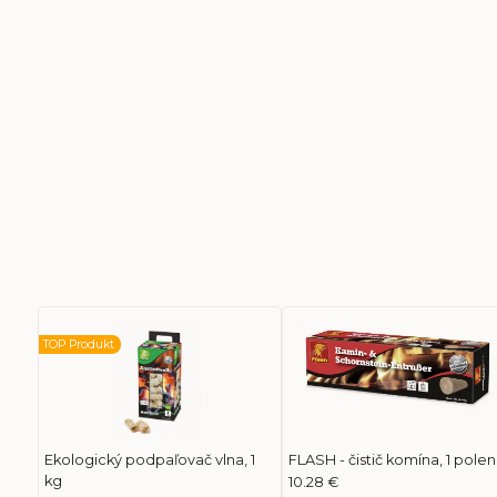
TOP Produkt
Ekologický podpaľovač vlna, 1
FLASH - čistič komína, 1 pole
kg
10.28 €