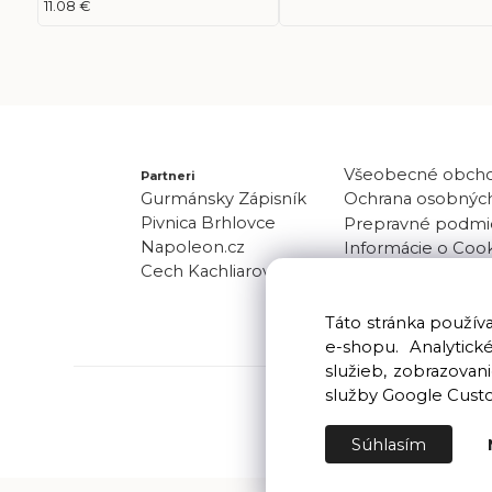
11.08 €
Všeobecné obch
Partneri
Gurmánsky Zápisník
Ochrana osobných
Pivnica Brhlovce
Prepravné podmi
Napoleon.cz
Informácie o Coo
Cech Kachliarov
Odber noviniek
Kontakt
Táto stránka použí
e-shopu. Analytic
služieb, zobrazova
služby Google Cust
Súhlasím