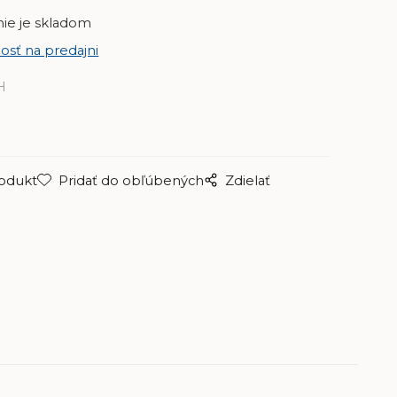
nie je skladom
osť na predajni
H
s
rodukt
Pridať do obľúbených
Zdielať