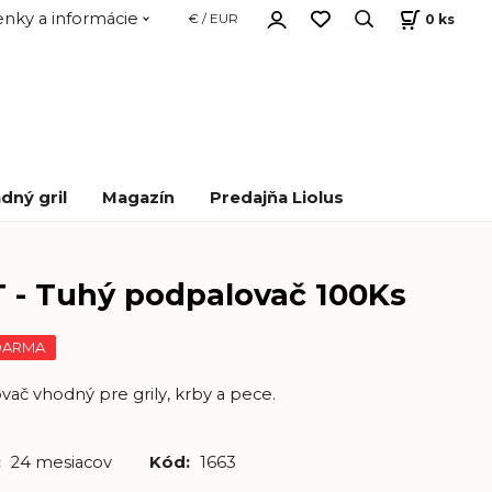
nky a informácie
0
ks
€ / EUR
dný gril
Magazín
Predajňa Liolus
 - Tuhý podpalovač 100Ks
ZDARMA
ač vhodný pre grily, krby a pece.
:
24 mesiacov
Kód:
1663