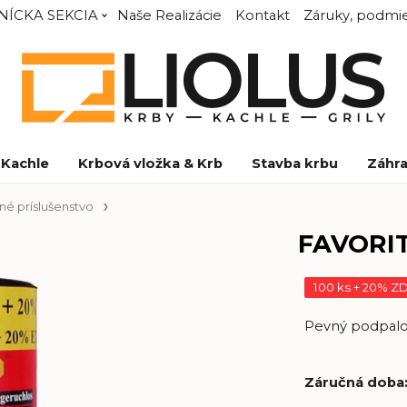
NÍCKA SEKCIA
Naše Realizácie
Kontakt
Záruky, podmie
Kachle
Krbová vložka & Krb
Stavba krbu
Záhra
né príslušenstvo
FAVORIT
100 ks + 20% 
Pevný podpalov
Záručná doba