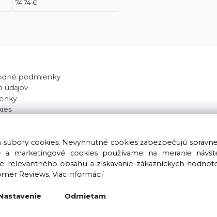
74.74 €
odné podmienky
 údajov
enky
kies
va súbory cookies. Nevyhnutné cookies zabezpečujú správn
ké a marketingové cookies používame na meranie návštev
nie relevantného obsahu a získavanie zákazníckych hodnot
omer Reviews.
Viac informácií
Copyright © 2016 – 2026 LIOLUS s.r.o. Všetky práva vyhradené.
Vytvorené spoločnosťou
LIOLUS, s.r.o.
Nastavenie
Odmietam
Ku Bratke 11, Levice, 934 05