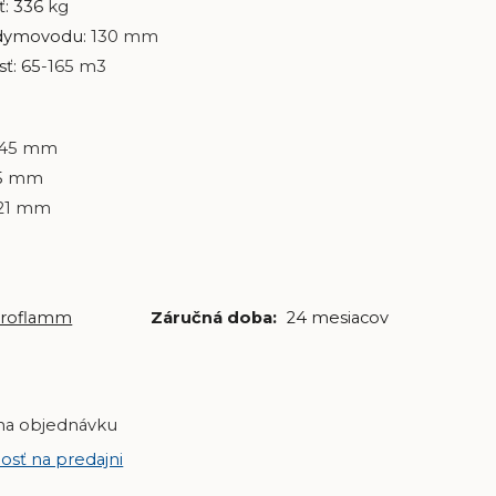
: 336
kg
 dymovodu:
130 mm
ť: 65
-165 m3
245 mm
5
mm
21 mm
troflamm
Záručná doba:
24 mesiacov
na objednávku
osť na predajni