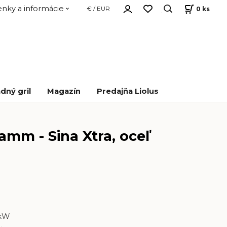
nky a informácie
0
ks
€ / EUR
dný gril
Magazín
Predajňa Liolus
amm - Sina Xtra, oceľ
kW