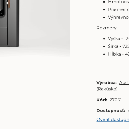
Hmotnosť
Priemer
Výhrevnos
Rozmery:
Výška -
1
Šírka - 72
Hĺbka -
4
Výrobca:
Aus
(Rakúsko)
Kód:
27051
Dostupnosť:
Overiť dostupn