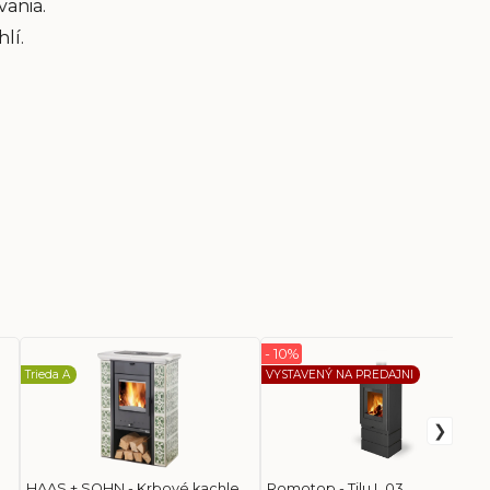
vania.
lí.
- 10%
Trieda A
VYSTAVENÝ NA PREDAJNI
HAAS + SOHN - Krbové kachle
Romotop - Tilu L 03