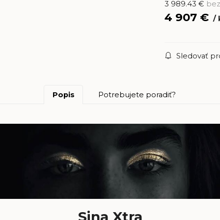
3 989.43
€
be
4 907
€
Sledovať p
Popis
Potrebujete poradiť?
Sina Xtra