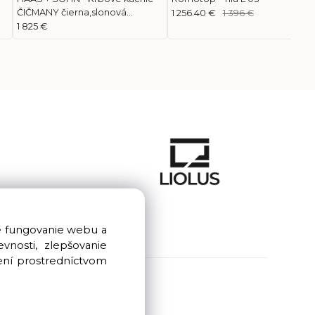
ČIČMANY čierna,slonová
1 256.40 €
1 396 €
kosť/olivová
1 825 €
e fungovanie webu a
nosti, zlepšovanie
ení prostredníctvom