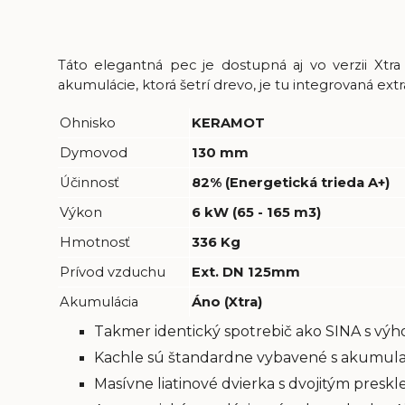
Táto elegantná pec je dostupná aj vo verzii Xtra
akumulácie, ktorá šetrí drevo, je tu integrovaná ex
Ohnisko
KERAMOT
Dymovod
130 mm
Účinnosť
82% (Energetická trieda A+)
Výkon
6 kW (65 - 165 m3)
Hmotnosť
336 Kg
Prívod vzduchu
Ext. DN 125mm
Akumulácia
Áno (Xtra)
Takmer identický spotrebič ako SINA s výh
Kachle sú štandardne vybavené s akumula
Masívne liatinové dvierka s dvojitým pres