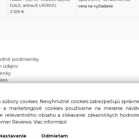
DALE, antracit s RÚROU
cena na vyžiadanie
3 526 €
odné podmienky
 údajov
enky
kies
va súbory cookies. Nevyhnutné cookies zabezpečujú správn
ké a marketingové cookies používame na meranie návštev
nie relevantného obsahu a získavanie zákazníckych hodnot
omer Reviews.
Viac informácií
Copyright © 2016 – 2026 LIOLUS s.r.o. Všetky práva vyhradené.
Vytvorené spoločnosťou
LIOLUS, s.r.o.
Nastavenie
Odmietam
Ku Bratke 11, Levice, 934 05