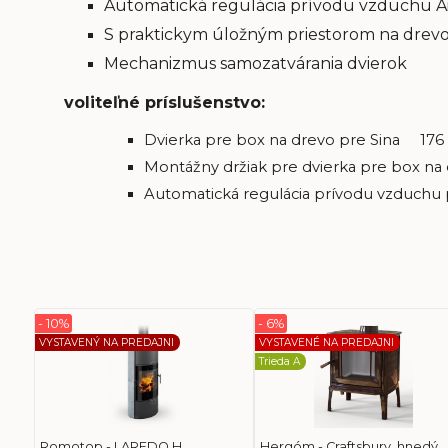
Automatická regulácia prívodu vzduchu Air+
S praktickym úložným priestorom na drevo a 
Mechanizmus samozatvárania dvierok
voliteľné príslušenstvo:
Dvierka pre box na drevo pre Sina 176
Montážny držiak pre dvierka pre box n
Automatická regulácia prívodu vzduchu
- 10%
- 6%
VYSTAVENÝ NA PREDAJNI
VYSTAVENÉ NA PREDAJNI
Trieda A
Romotop - LAREDO H
Hergóm - Craftsbury, hnedý