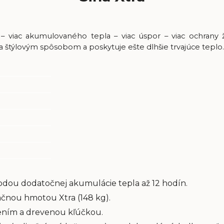
 – viac akumulovaného tepla – viac úspor – viac ochrany 
tra štýlovým spôsobom a poskytuje ešte dlhšie trvajúce teplo.
odou dodatočnej akumulácie tepla až 12 hodín.
čnou hmotou Xtra (148 kg).
klením a drevenou kľúčkou.