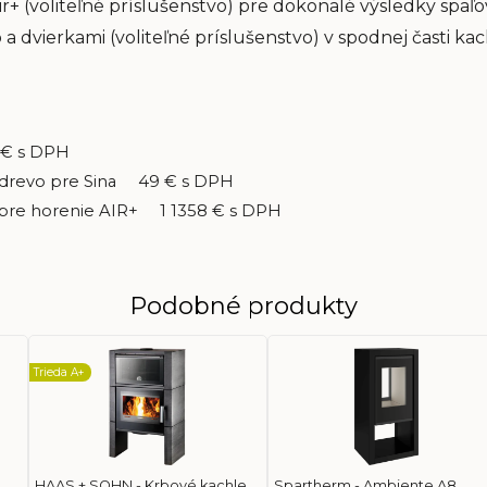
 (voliteľné príslušenstvo) pre dokonalé výsledky spaľo
dvierkami (voliteľné príslušenstvo) v spodnej časti kach
 € s DPH
a drevo pre Sina 49 € s DPH
 pre horenie AIR+ 1 1358 € s DPH
Podobné produkty
Trieda A+
HAAS + SOHN - Krbové kachle
Spartherm - Ambiente A8