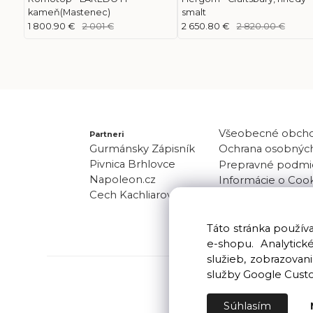
kameň(Mastenec)
smalt
1 800.90 €
2 001 €
2 650.80 €
2 820.00 €
Všeobecné obch
Partneri
Gurmánsky Zápisník
Ochrana osobných
Pivnica Brhlovce
Prepravné podmi
Napoleon.cz
Informácie o Coo
Cech Kachliarov
Odber noviniek
Kontakt
Táto stránka použí
e-shopu. Analytic
služieb, zobrazova
služby Google Cust
Súhlasím