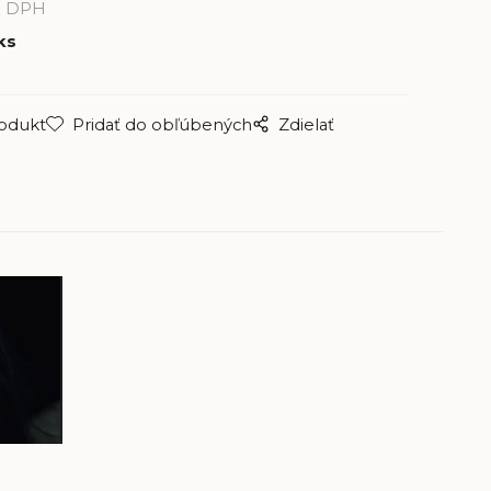
z DPH
ks
rodukt
Pridať do obľúbených
Zdielať