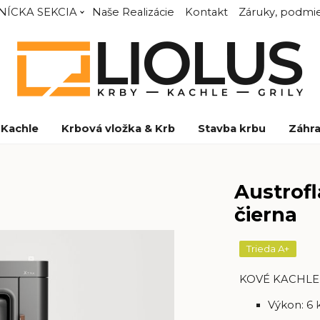
NÍCKA SEKCIA
Naše Realizácie
Kontakt
Záruky, podmie
Kachle
Krbová vložka & Krb
Stavba krbu
Záhra
Austrofl
čierna
Trieda A+
KOVÉ KACHLE
Výkon: 6