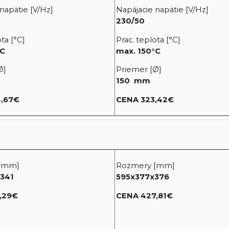
napätie [V/Hz]
Napájacie napätie [V/Hz]
230/50
ta [°C]
Prac. teplota [°C]
°C
max. 150°C
Ø]
Priemer [Ø]
150 mm
,67€
CENA 323,42€
[mm]
Rozmery [mm]
341
595x377x376
,29€
CENA 427,81€