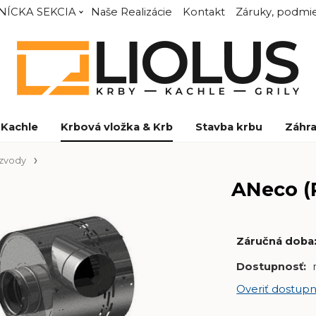
NÍCKA SEKCIA
Naše Realizácie
Kontakt
Záruky, podmie
Kachle
Krbová vložka & Krb
Stavba krbu
Záhra
ozvody
ANeco (
Záručná doba
Dostupnosť:
Overiť dostupn