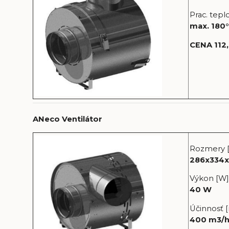
Prac. teplo
max. 180
CENA 112
ANeco Ventilátor
Rozmery 
286x334
Výkon [W]
40 W
Účinnosť 
400 m3/