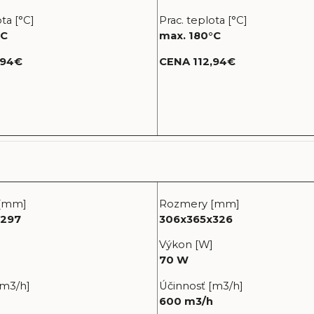
ta [°C]
Prac. teplota [°C]
°C
max. 180°C
,94€
CENA 112,94€
[mm]
Rozmery [mm]
x297
306x365x326
Výkon [W]
70 W
[m3/h]
Účinnosť [m3/h]
h
600 m3/h