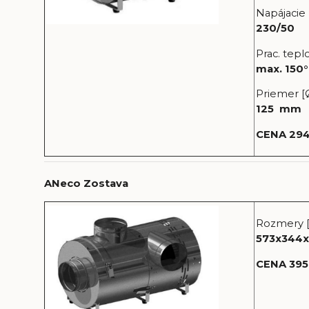
Napájacie 
230/50
Prac. teplo
max. 150
Priemer [
125 mm
CENA 294
ANeco Zostava
Rozmery 
573x344x
CENA 395