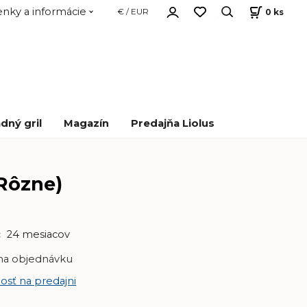
nky a informácie
0
ks
€ / EUR
dný gril
Magazín
Predajňa Liolus
Rôzne)
:
24 mesiacov
na objednávku
osť na predajni