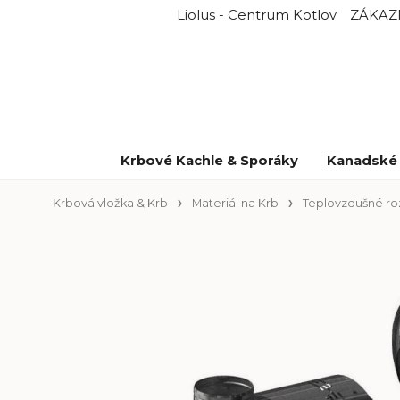
Liolus - Centrum Kotlov
ZÁKAZ
Krbové Kachle & Sporáky
Kanadské 
Krbová vložka & Krb
Materiál na Krb
Teplovzdušné r