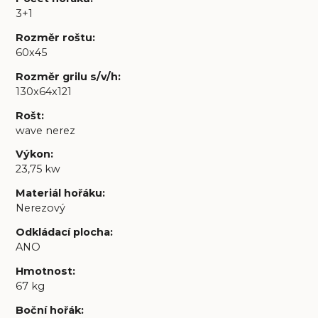
3+1
Rozměr roštu
:
60x45
Rozměr grilu s/v/h
:
130x64x121
Rošt
:
wave nerez
Výkon
:
23,75 kw
Materiál hořáku
:
Nerezový
Odkládací plocha
:
ANO
Hmotnost
:
67 kg
Boční hořák
: