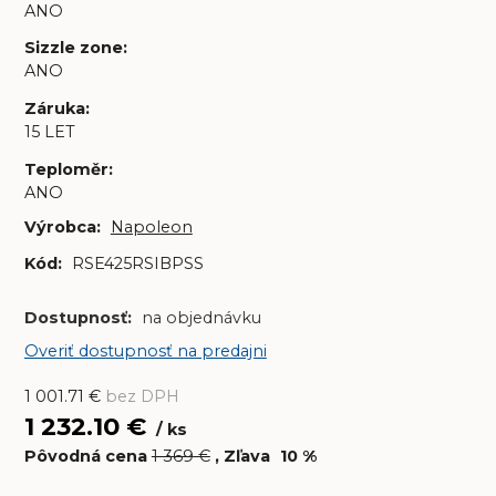
ANO
Sizzle zone
:
ANO
Záruka
:
15 LET
Teploměr
:
ANO
Výrobca:
Napoleon
Kód:
RSE425RSIBPSS
Dostupnosť:
na objednávku
Overiť dostupnosť na predajni
1 001.71
€
bez DPH
1 232.10
€
ks
Pôvodná cena
1 369
€
Zľava
10
%