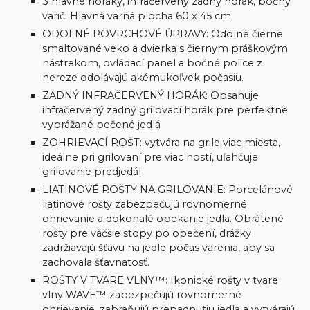
3 hlavné horáky, infračervený zadný horák, bočný
varič. Hlavná varná plocha 60 x 45 cm.
ODOLNÉ POVRCHOVÉ ÚPRAVY: Odolné čierne
smaltované veko a dvierka s čiernym práškovým
nástrekom, ovládací panel a bočné police z
nereze odolávajú akémukoľvek počasiu.
ZADNÝ INFRAČERVENÝ HORÁK: Obsahuje
infračervený zadný grilovací horák pre perfektne
vyprážané pečené jedlá
ZOHRIEVACÍ ROŠT: vytvára na grile viac miesta,
ideálne pri grilovaní pre viac hostí, uľahčuje
grilovanie predjedál
LIATINOVÉ ROŠTY NA GRILOVANIE: Porcelánové
liatinové rošty zabezpečujú rovnomerné
ohrievanie a dokonalé opekanie jedla. Obrátené
rošty pre väčšie stopy po opečení, drážky
zadržiavajú šťavu na jedle počas varenia, aby sa
zachovala šťavnatosť.
ROŠTY V TVARE VLNY™: Ikonické rošty v tvare
vlny WAVE™ zabezpečujú rovnomerné
ohrievanie, zabraňujú prepadnutiu jedla a vytvárajú