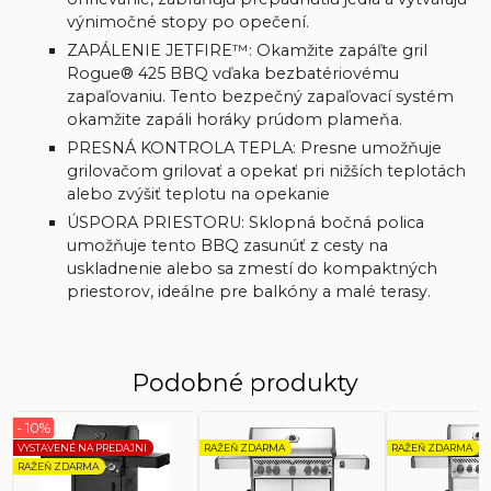
výnimočné stopy po opečení.
ZAPÁLENIE JETFIRE™: Okamžite zapáľte gril
Rogue® 425 BBQ vďaka bezbatériovému
zapaľovaniu. Tento bezpečný zapaľovací systém
okamžite zapáli horáky prúdom plameňa.
PRESNÁ KONTROLA TEPLA: Presne umožňuje
grilovačom grilovať a opekať pri nižších teplotách
alebo zvýšiť teplotu na opekanie
ÚSPORA PRIESTORU: Sklopná bočná polica
umožňuje tento BBQ zasunúť z cesty na
uskladnenie alebo sa zmestí do kompaktných
priestorov, ideálne pre balkóny a malé terasy.
Podobné produkty
- 10%
VYSTAVENÉ NA PREDAJNI
RAŽEŇ ZDARMA
RAŽEŇ ZDARMA
RAŽEŇ ZDARMA