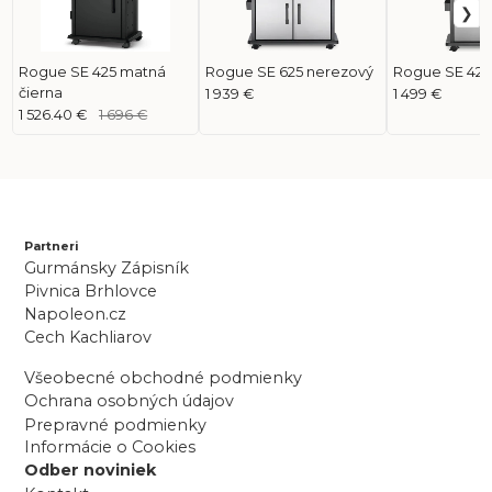
Rogue SE 425 matná
Rogue SE 625 nerezový
Rogue SE 425
čierna
1 939 €
1 499 €
1 526.40 €
1 696 €
Partneri
Gurmánsky Zápisník
Pivnica Brhlovce
Napoleon.cz
Cech Kachliarov
Všeobecné obchodné podmienky
Ochrana osobných údajov
Prepravné podmienky
Informácie o Cookies
Odber noviniek