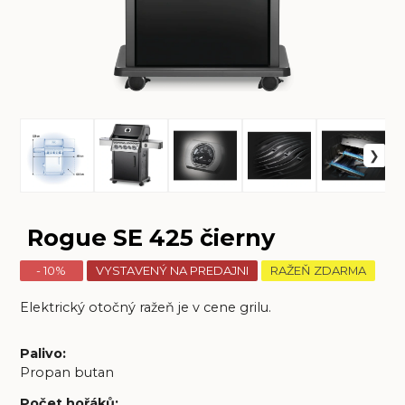
Rogue SE 425 čierny
- 10%
VYSTAVENÝ NA PREDAJNI
RAŽEŇ ZDARMA
Elektrický otočný ražeň je v cene grilu.
Palivo
:
Propan butan
Počet hořáků
: