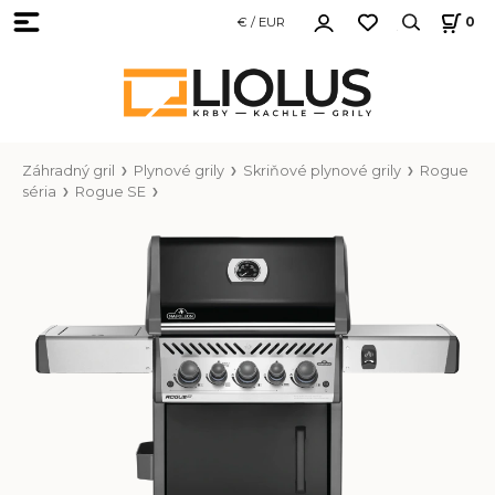
€ / EUR
0
Záhradný gril
Plynové grily
Skriňové plynové grily
Rogue
séria
Rogue SE